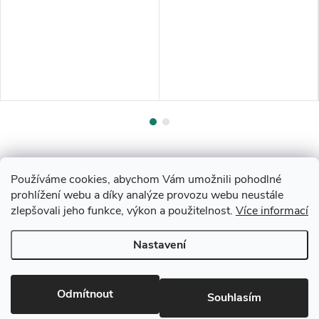
Používáme cookies, abychom Vám umožnili pohodlné
prohlížení webu a díky analýze provozu webu neustále
zlepšovali jeho funkce, výkon a použitelnost.
Více informací
Z
Nastavení
Copyright 2026
Drevobis Horoměřice
. Všechna práva vyhrazena.
Upravit
á
nastavení cookies
Vytvořil Shoptet
p
Odmítnout
Souhlasím
Partner: Mega Creative