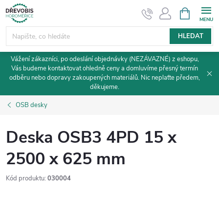
Přejít
NÁKUPNÍ
KOŠÍK
na
obsah
HLEDAT
Vážení zákazníci, po odeslání objednávky (NEZÁVAZNÉ) z eshopu,
Vás budeme kontaktovat ohledně ceny a domluvíme přesný termín
odběru nebo dopravy zakoupených materiálů. Nic neplaťte předem,
děkujeme.
OSB desky
Deska OSB3 4PD 15 x
2500 x 625 mm
Kód produktu:
030004