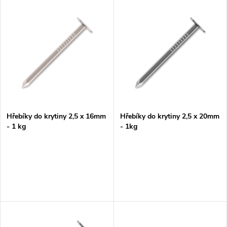
V
Nejdražší
z
ý
Nejprodávanější
e
p
Abecedně
n
i
í
s
p
Hřebíky do krytiny 2,5 x 16mm
Hřebíky do krytiny 2,5 x 20mm
- 1 kg
- 1kg
p
r
r
o
o
d
d
u