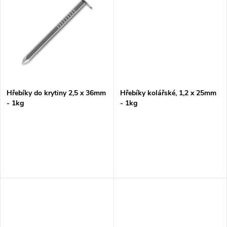
u
k
k
t
t
ů
ů
Hřebíky do krytiny 2,5 x 36mm
Hřebíky kolářské, 1,2 x 25mm
- 1kg
- 1kg