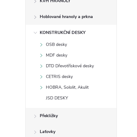
KVH HRANOLY
s
Hoblované hranoly a prkna
t
KONSTRUKČNÍ DESKY
r
OSB desky
a
MDF desky
n
DTD Dřevotřískové desky
CETRIS desky
n
HOBRA, Sololit, Akulit
í
JSD DESKY
p
Překližky
a
Laťovky