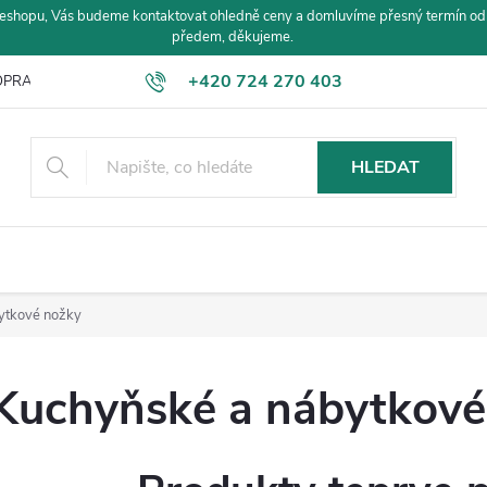
eshopu, Vás budeme kontaktovat ohledně ceny a domluvíme přesný termín od
předem, děkujeme.
+420 724 270 403
PRAVA A PLATBA
HLEDAT
ytkové nožky
Kuchyňské a nábytkové