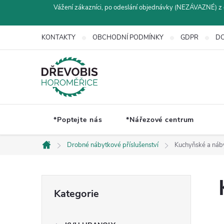
Přejít
Vážení zákazníci, po odeslání objednávky (NEZÁVAZNÉ) z 
na
obsah
KONTAKTY
OBCHODNÍ PODMÍNKY
GDPR
DO
*Poptejte nás
*Nářezové centrum
Drobné nábytkové příslušenství
Kuchyňské a náb
Domů
P
Přeskočit
Kategorie
kategorie
o