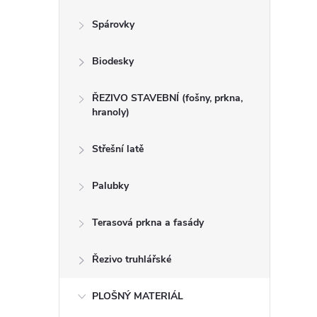
n
Spárovky
e
Biodesky
l
ŘEZIVO STAVEBNÍ (fošny, prkna,
hranoly)
Střešní latě
Palubky
Terasová prkna a fasády
Řezivo truhlářské
PLOŠNÝ MATERIÁL