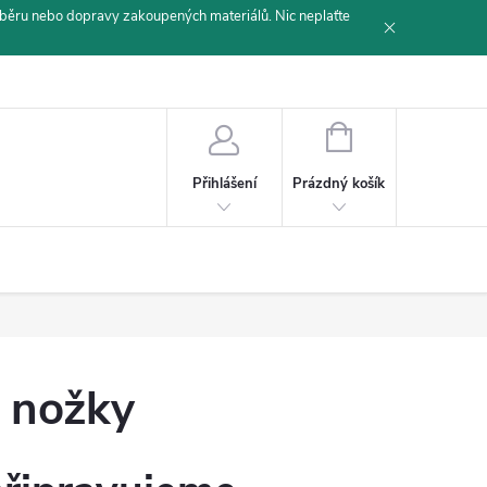
běru nebo dopravy zakoupených materiálů. Nic neplaťte
NÁKUPNÍ
KOŠÍK
Prázdný košík
Přihlášení
 nožky