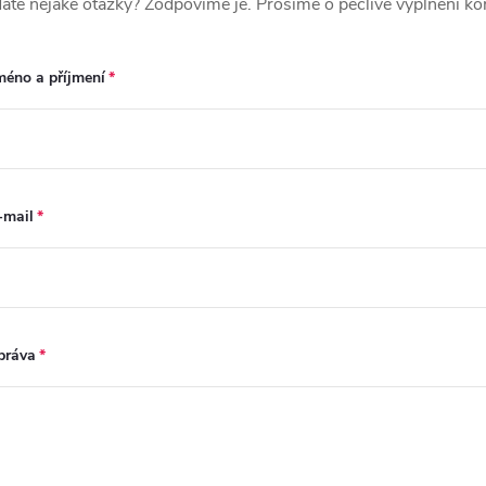
áte nějaké otázky? Zodpovíme je. Prosíme o pečlivé vyplnění ko
méno a příjmení
-mail
práva