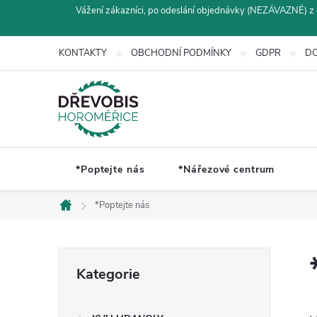
Přejít
Vážení zákazníci, po odeslání objednávky (NEZÁVAZNÉ) z 
na
obsah
KONTAKTY
OBCHODNÍ PODMÍNKY
GDPR
DO
*Poptejte nás
*Nářezové centrum
*Poptejte nás
Domů
P
Přeskočit
Kategorie
kategorie
o