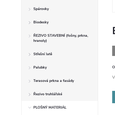
n
Spárovky
e
Biodesky
l
ŘEZIVO STAVEBNÍ (fošny, prkna,
hranoly)
Střešní latě
O
Palubky
V
Terasová prkna a fasády
Řezivo truhlářské
PLOŠNÝ MATERIÁL