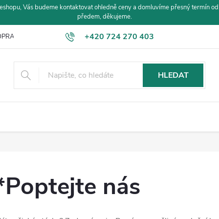
eshopu, Vás budeme kontaktovat ohledně ceny a domluvíme přesný termín od
předem, děkujeme.
+420 724 270 403
PRAVA A PLATBA
HLEDAT
*Poptejte nás