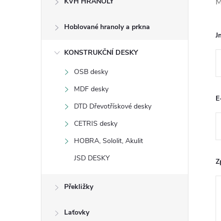
KVH HRANOLY
M
s
Hoblované hranoly a prkna
t
J
KONSTRUKČNÍ DESKY
r
OSB desky
a
MDF desky
E
n
DTD Dřevotřískové desky
CETRIS desky
n
HOBRA, Sololit, Akulit
í
JSD DESKY
Z
p
Překližky
a
Laťovky