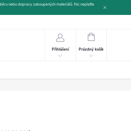
běru nebo dopravy zakoupených materiálů. Nic neplaťte
NÁKUPNÍ
KOŠÍK
Prázdný košík
Přihlášení