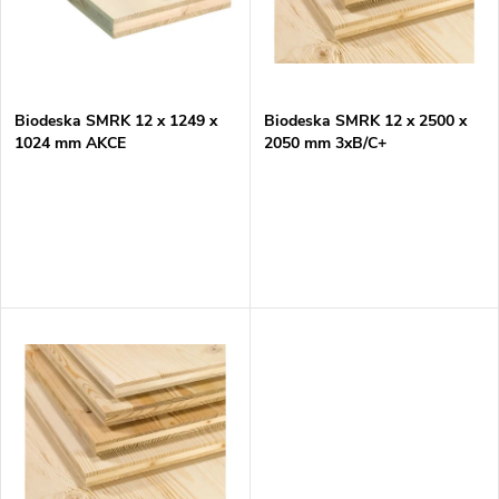
n
i
í
s
p
Biodeska SMRK 12 x 1249 x
Biodeska SMRK 12 x 2500 x
1024 mm AKCE
2050 mm 3xB/C+
p
r
r
o
o
d
d
u
u
k
k
t