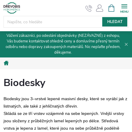
Přejít
NÁKUPNÍ
KOŠÍK
na
obsah
HLEDAT
Vážení zákazníci, po odeslání objednávky (NEZÁVAZNÉ) z eshopu,
Vás budeme kontaktovat ohledně ceny a domluvíme přesný termín
odběru nebo dopravy zakoupených materiálů. Nic neplaťte předem,
děkujeme.
Domů
Biodesky
Biodesky jsou 3–vrstvé lepené masivní desky, které se vyrábí jak z
listnatých, ale také z jehličnatých dřevin.
Skládá se ze tří vrstev vzájemně na sebe lepených. Vnější vrstvy
jsou složeny z průběžných lamel lepených po délce. Středová
vrstva je lepena z lamel, které jsou na sebe průběžně podélně