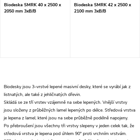
Biodeska SMRK 40 x 2500 x
Biodeska SMRK 42 x 2500 x
2050 mm 3xB/B
2100 mm 3xB/B
O
v
Biodesky jsou 3–vrstvé lepené masivní desky, které se vyrábí jak z
listnatých, ale také z jehličnatých dřevin.
l
Skládá se ze tří vrstev vzájemně na sebe lepených. Vnější vrstvy
á
jsou složeny z průběžných lamel lepených po délce. Středová vrstva
je lepena z lamel, které jsou na sebe průběžně podélně napojeny.
d
Po přebroušení jsou všechny tři vrstvy slepeny v jeden celek tak, že
středová vrstva je lepena pod úhlem 90° proti vrchním vrstvám.
a