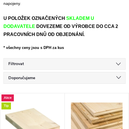
napojeny.
U POLOŽEK OZNAČENÝCH
SKLADEM U
DODAVATELE
DOVEZEME OD VÝROBCE DO CCA 2
PRACOVNÍCH DNŮ OD OBJEDNÁNÍ.
* všechny ceny jsou s DPH za kus
Filtrovat
Ř
Doporučujeme
a
Nejlevnější
V
Akce
Nejdražší
z
Tip
ý
Nejprodávanější
e
p
Abecedně