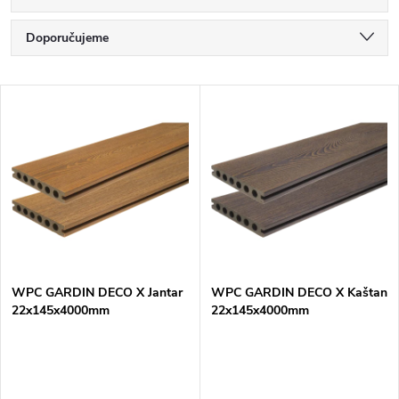
Ř
Doporučujeme
a
Nejlevnější
V
Nejdražší
z
ý
Nejprodávanější
e
p
Abecedně
n
i
í
s
p
WPC GARDIN DECO X Jantar
WPC GARDIN DECO X Kaštan
22x145x4000mm
22x145x4000mm
p
r
r
o