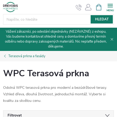
Přejít
NÁKUPNÍ
KOŠÍK
na
obsah
HLEDAT
Vážení zákazníci, po odeslání objednávky (NEZÁVAZNÉ) z eshopu,
Vás budeme kontaktovat ohledně ceny a domluvíme přesný termín
odběru nebo dopravy zakoupených materiálů. Nic neplaťte předem,
děkujeme.
Terasová prkna a fasády
WPC Terasová prkna
Odolná WPC terasová prkna pro moderní a bezúdržbové terasy.
Vzhled dřeva, dlouhá životnost, jednoduchá montáž. Vyberte si
kvalitu za skvělou cenu.
Filtrovat