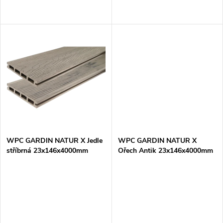
o
d
d
u
u
k
k
t
t
ů
ů
WPC GARDIN NATUR X Jedle
WPC GARDIN NATUR X
stříbrná 23x146x4000mm
Ořech Antik 23x146x4000mm