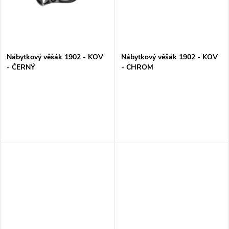
t
t
ů
ů
Nábytkový věšák 1902 - KOV
Nábytkový věšák 1902 - KOV
- ČERNÝ
- CHROM