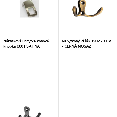
e
p
Abecedně
n
i
í
s
p
Nábytková úchytka kovová
Nábytkový věšák 1902 - KOV
knopka 8801 SATINA
- ČERNÁ MOSAZ
p
r
r
o
o
d
d
u
u
k
k