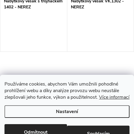
Nábytkový věšák s trojháčkem
Nábytkový věšák VK.1302 -
1402 - NEREZ
NEREZ
O
v
Používáme cookies, abychom Vám umožnili pohodlné
l
prohlížení webu a díky analýze provozu webu neustále
zlepšovali jeho funkce, výkon a použitelnost.
Více informací
Z
á
Nastavení
Copyright 2026
Drevobis Horoměřice
. Všechna práva vyhrazena.
Upravit
d
á
nastavení cookies
a
Vytvořil Shoptet
Odmítnout
Souhlasím