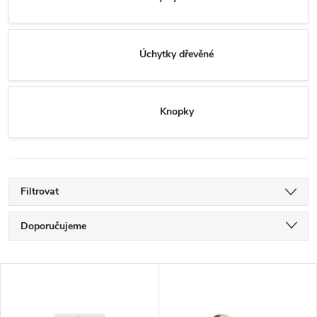
Úchytky dřevěné
Knopky
Filtrovat
Ř
Doporučujeme
a
Nejlevnější
V
Nejdražší
z
ý
Nejprodávanější