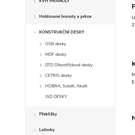
KVH HRANOLY
s
Hoblované hranoly a prkna
U
t
2
KONSTRUKČNÍ DESKY
r
OSB desky
a
MDF desky
K
n
DTD Dřevotřískové desky
M
CETRIS desky
n
E
HOBRA, Sololit, Akulit
í
JSD DESKY
p
Překližky
N
a
Laťovky