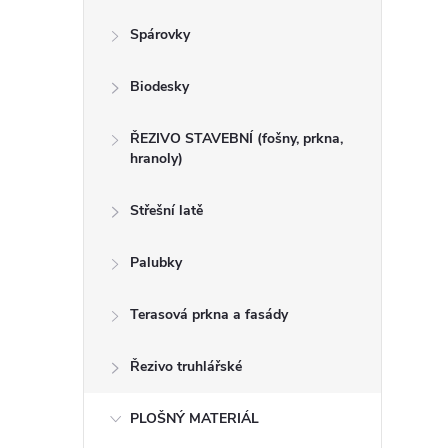
n
Spárovky
e
Biodesky
l
ŘEZIVO STAVEBNÍ (fošny, prkna,
hranoly)
Střešní latě
Palubky
Terasová prkna a fasády
Řezivo truhlářské
PLOŠNÝ MATERIÁL