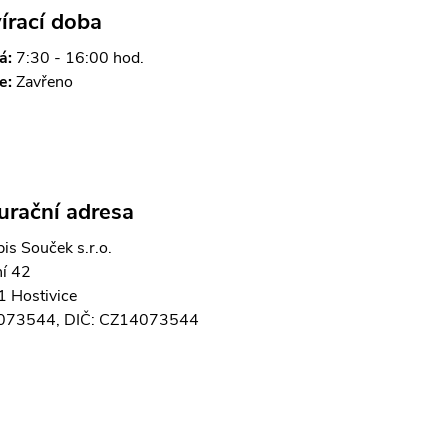
írací doba
á:
7:30 - 16:00 hod.
e:
Zavřeno
urační adresa
is Souček s.r.o.
í 42
 Hostivice
4073544, DIČ: CZ14073544