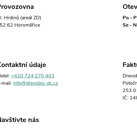
Provozovna
Otev
l. Hrdinů (areál ZD)
Po - P
52 62 Horoměřice
So - N
ontaktní údaje
Fakt
obil:
+420 724 270 403
Drevob
-mail:
info@drevobis-ds.cz
Potočn
253 01
IČ: 1
avštivte nás