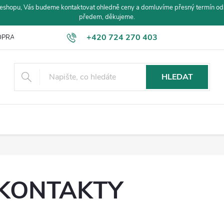
eshopu, Vás budeme kontaktovat ohledně ceny a domluvíme přesný termín od
předem, děkujeme.
+420 724 270 403
PRAVA A PLATBA
HLEDAT
KONTAKTY