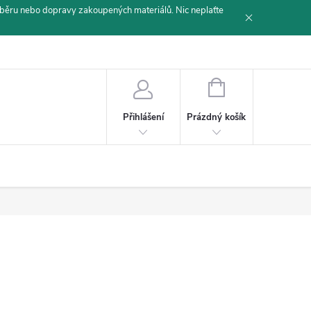
běru nebo dopravy zakoupených materiálů. Nic neplaťte
NÁKUPNÍ
KOŠÍK
Prázdný košík
Přihlášení