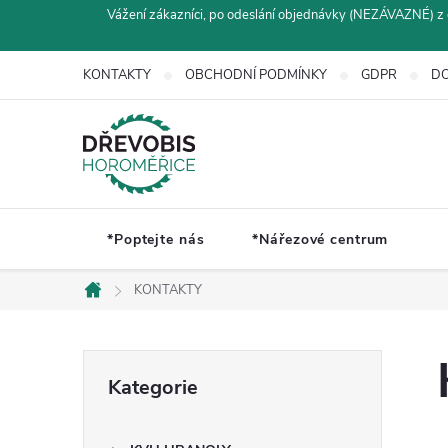
Přejít
Vážení zákazníci, po odeslání objednávky (NEZÁVAZNÉ) z 
na
obsah
KONTAKTY
OBCHODNÍ PODMÍNKY
GDPR
DO
*Poptejte nás
*Nářezové centrum
KONTAKTY
Domů
P
Přeskočit
Kategorie
kategorie
o