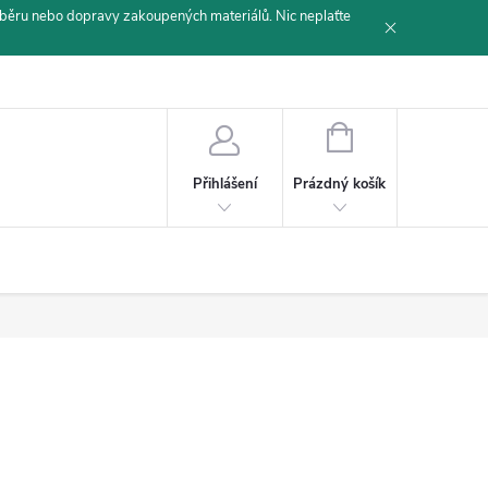
běru nebo dopravy zakoupených materiálů. Nic neplaťte
NÁKUPNÍ
KOŠÍK
Prázdný košík
Přihlášení