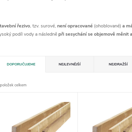
tavební řezivo
, tzv. surové,
není opracované
(ohoblované)
a má
ysoký podíl vody a následně
při sesychání se objemově měnit 
Ř
DOPORUČUJEME
NEJLEVNĚJŠÍ
NEJDRAŽŠÍ
a
položek celkem
z
V
e
ý
n
p