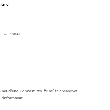
160 x
Kód:
060046
 neurčenou vlhkost,
tzn. že může obsahovat
a deformovat.