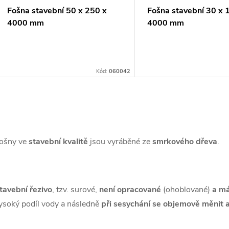
Fošna stavební 50 x 250 x
Fošna stavební 30 x 
4000 mm
4000 mm
Kód:
060042
O
v
ošny ve
stavební kvalitě
jsou vyráběné ze
smrkového
dřeva
.
á
tavební řezivo
, tzv. surové,
není opracované
(ohoblované)
a má
d
ysoký podíl vody a následně
při sesychání se objemově měnit 
a