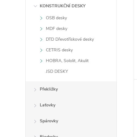
í
n
KONSTRUKČNÍ DESKY
i
OSB desky
e
MDF desky
l
DTD Dřevotřískové desky
CETRIS desky
HOBRA, Sololit, Akulit
JSD DESKY
Překližky
Laťovky
Spárovky
Biodesky