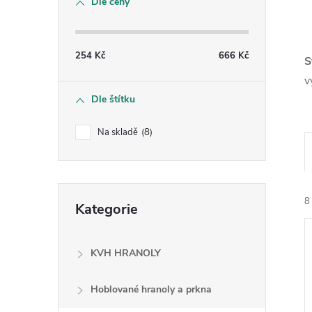
Dle ceny
s
t
254
Kč
666
Kč
S
r
v
Dle štítku
a
Na skladě
8
n
n
Přeskočit
8
Kategorie
kategorie
í
p
KVH HRANOLY
a
Hoblované hranoly a prkna