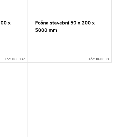
200 x
Fošna stavební 50 x 200 x
5000 mm
Kód:
060037
Kód:
060038