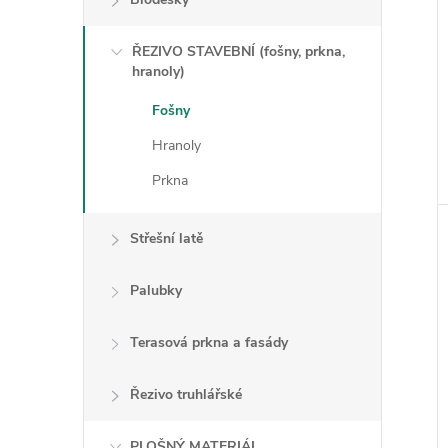
ŘEZIVO STAVEBNÍ (fošny, prkna,
hranoly)
Fošny
Hranoly
Prkna
Střešní latě
Palubky
Terasová prkna a fasády
Řezivo truhlářské
PLOŠNÝ MATERIÁL