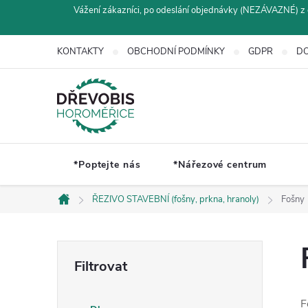
Přejít
Vážení zákazníci, po odeslání objednávky (NEZÁVAZNÉ) z 
na
obsah
KONTAKTY
OBCHODNÍ PODMÍNKY
GDPR
DO
*Poptejte nás
*Nářezové centrum
ŘEZIVO STAVEBNÍ (fošny, prkna, hranoly)
Fošny
Domů
P
o
F