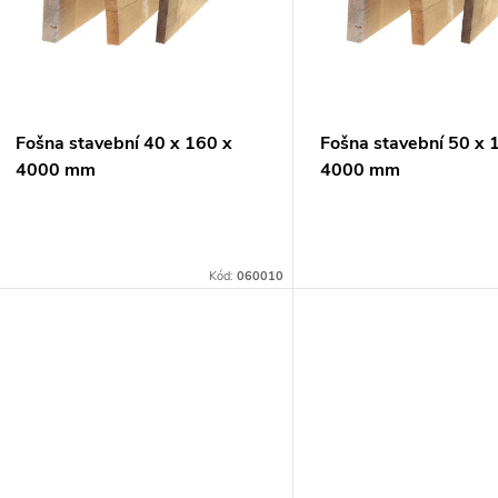
p
s
r
p
Fošna stavební 40 x 160 x
Fošna stavební 50 x 
o
4000 mm
4000 mm
r
d
o
u
Kód:
060010
d
k
u
t
k
ů
t