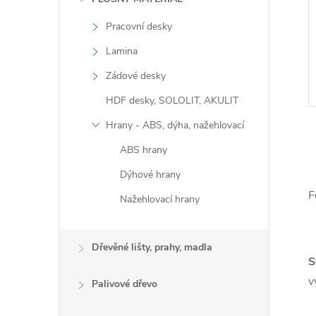
Pracovní desky
Lamina
Zádové desky
HDF desky, SOLOLIT, AKULIT
Hrany - ABS, dýha, nažehlovací
ABS hrany
Dýhové hrany
F
Nažehlovací hrany
l
Dřevěné lišty, prahy, madla
S
v
Palivové dřevo