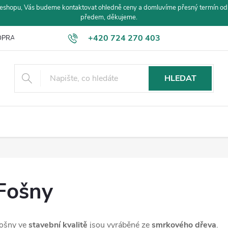
eshopu, Vás budeme kontaktovat ohledně ceny a domluvíme přesný termín od
předem, děkujeme.
+420 724 270 403
PRAVA A PLATBA
HLEDAT
Fošny
ošny ve
stavební kvalitě
jsou vyráběné ze
smrkového
dřeva
.