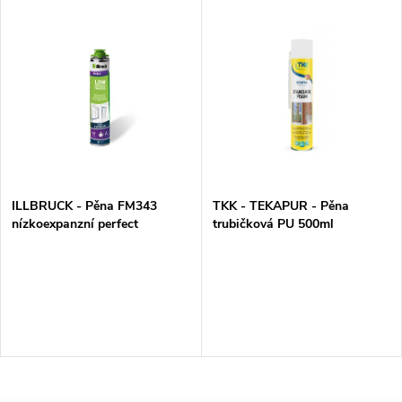
V
Nejdražší
z
ý
Nejprodávanější
e
p
Abecedně
n
i
í
s
p
ILLBRUCK - Pěna FM343
TKK - TEKAPUR - Pěna
nízkoexpanzní perfect
trubičková PU 500ml
p
pistolová 850ml
r
r
o
o
d
d
u