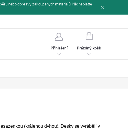
běru nebo dopravy zakoupených materiálů. Nic neplaťte
NÁKUPNÍ
KOŠÍK
Prázdný košík
Přihlášení
sesazenkou (krájenou dýhou). Desky se vyrábějí v