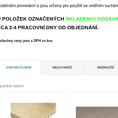
odélném provedení a jsou určeny pro použití ve vnitřním suchém
U POLOŽEK OZNAČENÝCH
SKLADEM U DODAV
CCA 2-4 PRACOVNÍ DNY OD OBJEDNÁNÍ.
 všechny ceny jsou s DPH za kus
Ř
DOPORUČUJEME
NEJLEVNĚJŠÍ
NEJDRAŽŠÍ
a
položek celkem
z
V
e
ý