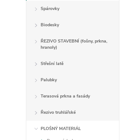
l
Spárovky
Biodesky
ŘEZIVO STAVEBNÍ (fošny, prkna,
hranoly)
í
Střešní latě
Palubky
r
Terasová prkna a fasády
Řezivo truhlářské
PLOŠNÝ MATERIÁL