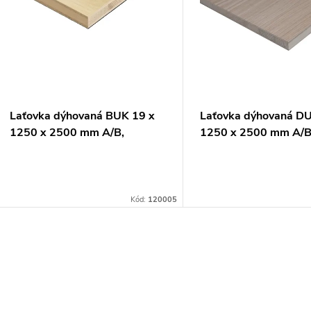
n
p
p
s
r
p
Laťovka dýhovaná BUK 19 x
Laťovka dýhovaná DU
o
1250 x 2500 mm A/B,
1250 x 2500 mm A/B
r
commercial
commercial
d
o
u
Kód:
120005
d
k
u
O
t
v
k