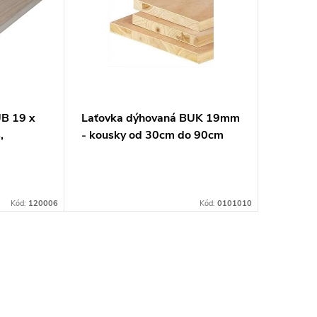
B 19 x
Laťovka dýhovaná BUK 19mm
,
- kousky od 30cm do 90cm
Kód:
120006
Kód:
0101010