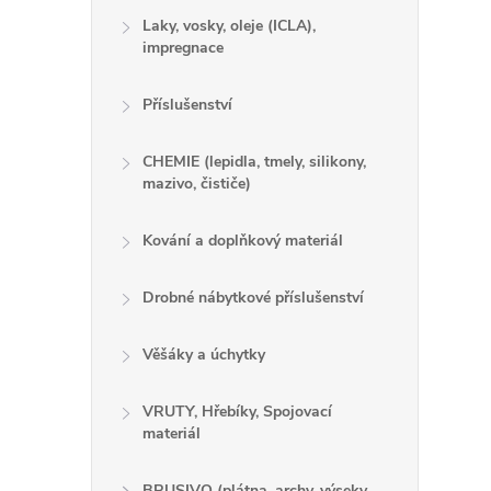
Laky, vosky, oleje (ICLA),
impregnace
Příslušenství
CHEMIE (lepidla, tmely, silikony,
mazivo, čističe)
Kování a doplňkový materiál
Drobné nábytkové příslušenství
Věšáky a úchytky
VRUTY, Hřebíky, Spojovací
materiál
BRUSIVO (plátna, archy, výseky,