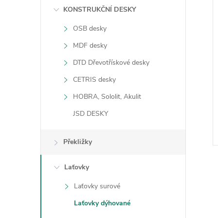
n
KONSTRUKČNÍ DESKY
í
OSB desky
i
e
MDF desky
l
DTD Dřevotřískové desky
CETRIS desky
HOBRA, Sololit, Akulit
JSD DESKY
Překližky
Laťovky
Laťovky surové
Laťovky dýhované