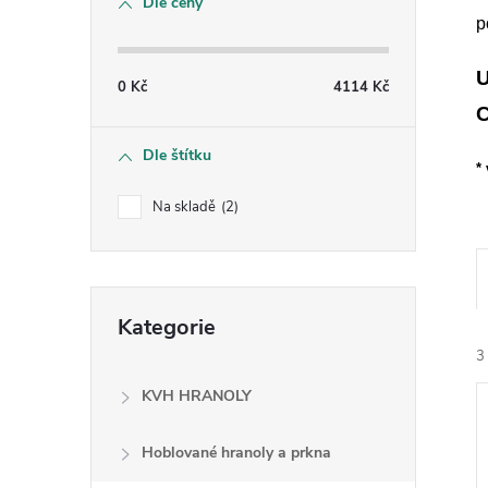
Dle ceny
s
p
t
0
Kč
4114
Kč
r
Dle štítku
*
a
Na skladě
2
n
n
Přeskočit
Kategorie
kategorie
í
3
p
KVH HRANOLY
a
Hoblované hranoly a prkna