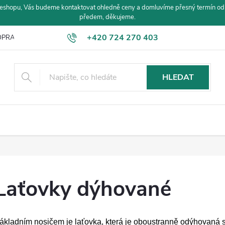
eshopu, Vás budeme kontaktovat ohledně ceny a domluvíme přesný termín od
předem, děkujeme.
+420 724 270 403
PRAVA A PLATBA
HLEDAT
Laťovky dýhované
ákladním nosičem je laťovka, která je oboustranně odýhovaná 