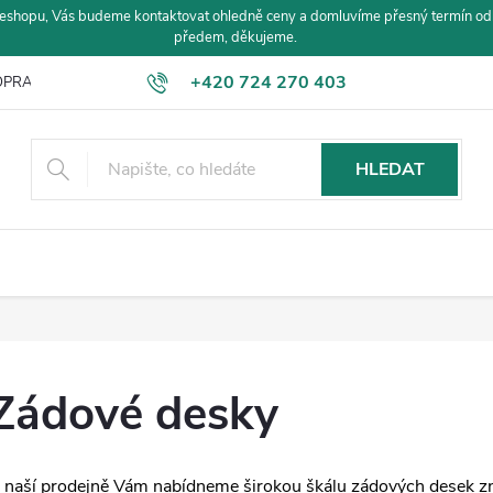
eshopu, Vás budeme kontaktovat ohledně ceny a domluvíme přesný termín od
předem, děkujeme.
+420 724 270 403
PRAVA A PLATBA
HLEDAT
Zádové desky
 naší prodejně Vám nabídneme širokou škálu zádových desek