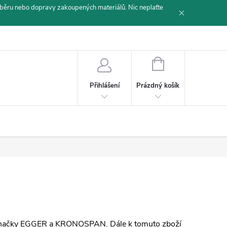
běru nebo dopravy zakoupených materiálů. Nic neplaťte
NÁKUPNÍ
KOŠÍK
Prázdný košík
Přihlášení
 značky EGGER a KRONOSPAN. Dále k tomuto zboží