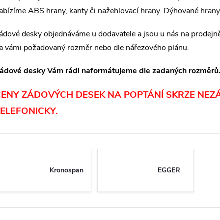
abízíme ABS hrany, kanty či nažehlovací hrany. Dýhované hrany 
ádové desky objednáváme u dodavatele a jsou u nás na prodejn
a vámi požadovaný rozměr nebo dle nářezového plánu.
ádové desky Vám rádi naformátujeme dle zadaných rozměrů. 
CENY ZÁDOVÝCH DESEK NA POPTÁNÍ SKRZE NEZ
TELEFONICKY.
Kronospan
EGGER