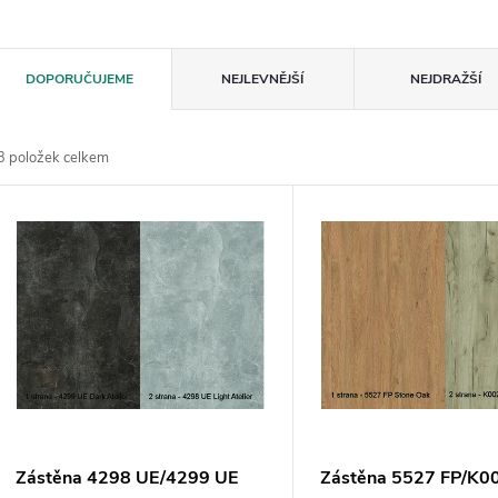
Ř
DOPORUČUJEME
NEJLEVNĚJŠÍ
NEJDRAŽŠÍ
a
3
položek celkem
z
V
e
ý
n
p
p
s
r
p
Zástěna 4298 UE/4299 UE
Zástěna 5527 FP/K0