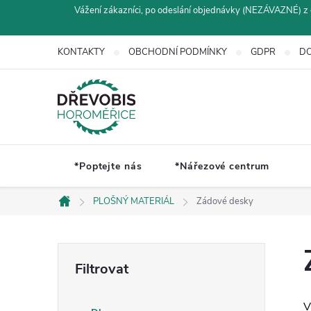
Přejít
Vážení zákazníci, po odeslání objednávky (NEZÁVAZNÉ) z 
na
obsah
KONTAKTY
OBCHODNÍ PODMÍNKY
GDPR
DO
*Poptejte nás
*Nářezové centrum
PLOŠNÝ MATERIÁL
Zádové desky
Domů
P
o
V