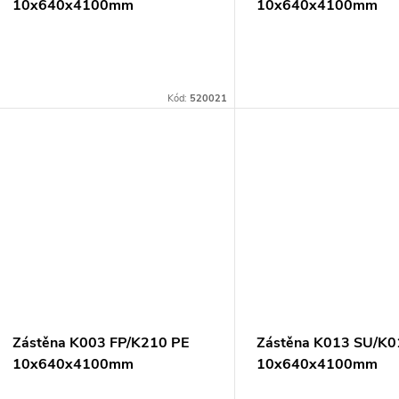
o
10x640x4100mm
10x640x4100mm
r
d
o
u
Kód:
520021
d
k
u
t
k
ů
t
ů
Zástěna K003 FP/K210 PE
Zástěna K013 SU/K0
10x640x4100mm
10x640x4100mm