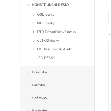
n
KONSTRUKČNÍ DESKY
OSB desky
e
MDF desky
l
DTD Dřevotřískové desky
7
CETRIS desky
HOBRA, Sololit, Akulit
JSD DESKY
Překližky
í
i
Laťovky
Spárovky
Biodesky