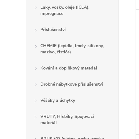
Laky, vosky, oleje (ICLA),
impregnace
Příslušenství
CHEMIE (lepidla, tmely, silikony,
mazivo, čističe)
Kování a doplňkový materiál
Drobné nábytkové příslušenství
Věšáky a úchytky
VRUTY, Hřebíky, Spojovací
materiál
BRUSIVO (plátna, archy, výseky,