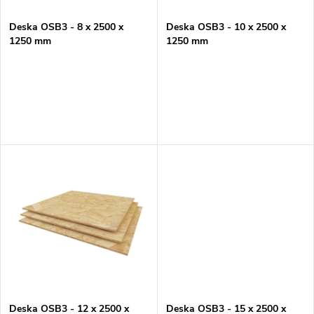
í
s
p
Deska OSB3 - 8 x 2500 x
Deska OSB3 - 10 x 2500 x
1250 mm
1250 mm
p
r
r
o
o
d
d
u
u
k
k
t
t
ů
ů
Deska OSB3 - 12 x 2500 x
Deska OSB3 - 15 x 2500 x