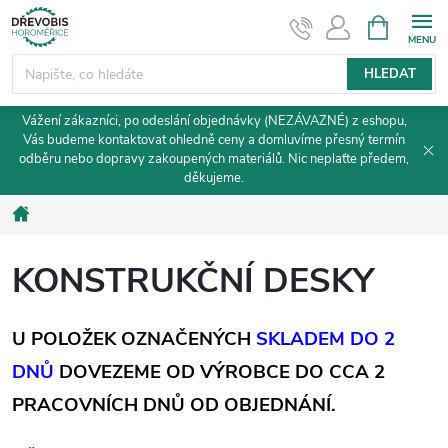
Přejít
NÁKUPNÍ
KOŠÍK
na
obsah
HLEDAT
Vážení zákazníci, po odeslání objednávky (NEZÁVAZNÉ) z eshopu,
Vás budeme kontaktovat ohledně ceny a domluvíme přesný termín
odběru nebo dopravy zakoupených materiálů. Nic neplaťte předem,
děkujeme.
Domů
KONSTRUKČNÍ DESKY
U POLOŽEK OZNAČENÝCH
SKLADEM DO 2
DNŮ
DOVEZEME OD VÝROBCE DO CCA 2
PRACOVNÍCH DNŮ OD OBJEDNÁNÍ.