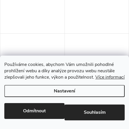
Používáme cookies, abychom Vám umožnili pohodlné
prohlížení webu a díky analýze provozu webu neustále
zlepšovali jeho funkce, výkon a použitelnost.
Více informací
Nastavení
SOLOLIT surový 3,2 x 2745 x
Sololak bílý 3,2 x 2745 x 1700
1700 mm
mm
Odmítnout
Souhlasím