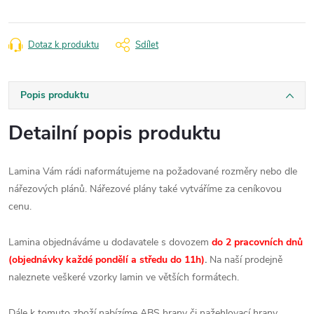
Dotaz k produktu
Sdílet
Popis produktu
Detailní popis produktu
Lamina Vám rádi naformátujeme na požadované rozměry nebo dle
nářezových plánů. Nářezové plány také vytváříme za ceníkovou
cenu.
Lamina objednáváme u dodavatele s dovozem
do 2 pracovních dnů
(objednávky každé pondělí a středu do 11h)
.
Na naší prodejně
naleznete veškeré vzorky lamin ve větších formátech.
Dále k tomuto zboží nabízíme ABS hrany či nažehlovací hrany.