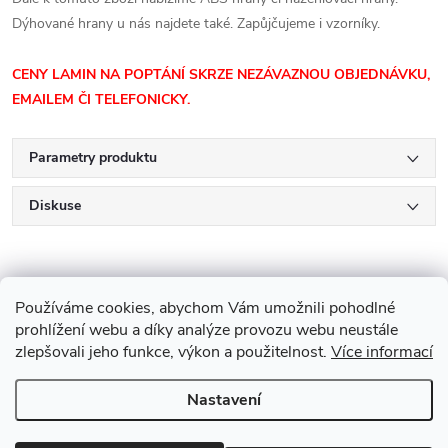
Dýhované hrany u nás najdete také. Zapůjčujeme i vzorníky.
CENY LAMIN NA POPTÁNÍ SKRZE NEZÁVAZNOU OBJEDNÁVKU,
EMAILEM ČI TELEFONICKY.
Parametry produktu
Diskuse
Používáme cookies, abychom Vám umožnili pohodlné
prohlížení webu a díky analýze provozu webu neustále
zlepšovali jeho funkce, výkon a použitelnost.
Více informací
Z
Nastavení
Copyright 2026
Drevobis Horoměřice
. Všechna práva vyhrazena.
Upravit
á
nastavení cookies