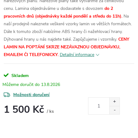
nářezových plánů. Nářezové plány také vytváříme za ceníkovou
cenu.
Lamina objednáváme u dodavatele s dovozem
do 2
pracovních dnů (objednávky každé pondělí a středu do 11h).
Na
naší prodejně naleznete veškeré vzorky lamin ve větších formátech.
Dále k tomuto zboží nabízíme ABS hrany či nažehlovací hrany.
Dýhované hrany u nás najdete také. Zapůjčujeme i vzorníky.
CENY
LAMIN NA POPTÁNÍ SKRZE NEZÁVAZNOU OBJEDNÁVKU,
EMAILEM ČI TELEFONICKY.
Detailní informace
Skladem
13.8.2026
Možnosti doručení
1 500 Kč
/ ks
Měrná
cena: