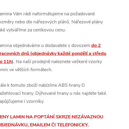
amina Vám rádi naformátujeme na požadované
ozměry nebo dle nářezových plánů. Nářezové plány
aké vytváříme za ceníkovou cenu.
amina objednáváme u dodavatele s dovozem
do 2
racovních dnů (objednávky každé pondělí a středu
o 11h
)
. Na naší prodejně naleznete veškeré vzorky
amin ve větších formátech.
ále k tomuto zboží nabízíme ABS hrany či
ažehlovací hrany. Dýhované hrany u nás najdete také.
apůjčujeme i vzorníky.
ENY LAMIN
NA POPTÁNÍ SKRZE NEZÁVAZNOU
BJEDNÁVKU, EMAILEM ČI TELEFONICKY.