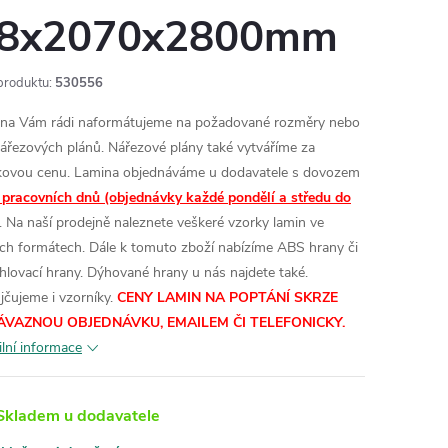
8x2070x2800mm
produktu:
530556
na Vám rádi naformátujeme na požadované rozměry nebo
nářezových plánů. Nářezové plány také vytváříme za
kovou cenu.
Lamina objednáváme u dodavatele s dovozem
 pracovních dnů (objednávky každé pondělí a středu do
. Na naší prodejně naleznete veškeré vzorky lamin ve
ích formátech.
Dále k tomuto zboží nabízíme ABS hrany či
hlovací hrany. Dýhované hrany u nás najdete také.
jčujeme i vzorníky.
CENY LAMIN
NA POPTÁNÍ SKRZE
ÁVAZNOU OBJEDNÁVKU, EMAILEM ČI TELEFONICKY.
ilní informace
kladem u dodavatele