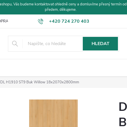
eshopu, Vás budeme kontaktovat ohledně ceny a domluvíme přesný termín od
předem, děkujeme.
+420 724 270 403
PRAVA A PLATBA
HLEDAT
DL H1910 ST9 Buk Willow 18x2070x2800mm
D
B