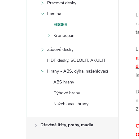
Pracovní desky
Lamina
L
r
EGGER
t
Kronospan
L
Zádové desky
p
HDF desky, SOLOLIT, AKULIT
d
Hrany - ABS, dýha, nažehlovací
l
ABS hrany
D
Dýhové hrany
n
Nažehlovací hrany
Z
Dřevěné lišty, prahy, madla
C
O