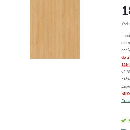
1
Kód 
Lami
dle 
cení
do 2
11h)
větš
naže
Zapů
NEZ
Deta
S