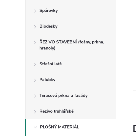
n
Spárovky
e
Biodesky
l
ŘEZIVO STAVEBNÍ (fošny, prkna,
hranoly)
Střešní latě
Palubky
Terasová prkna a fasády
Řezivo truhlářské
PLOŠNÝ MATERIÁL