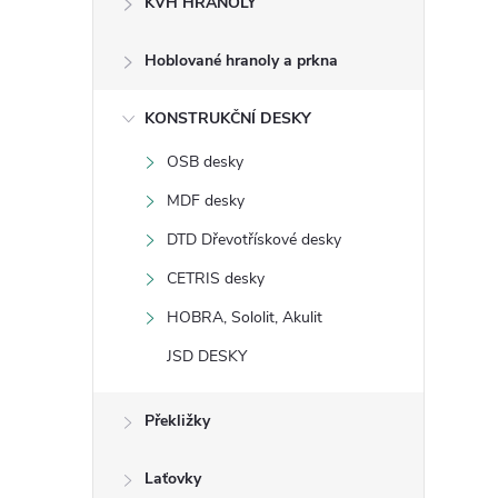
KVH HRANOLY
s
Hoblované hranoly a prkna
t
KONSTRUKČNÍ DESKY
r
OSB desky
a
MDF desky
n
DTD Dřevotřískové desky
CETRIS desky
n
HOBRA, Sololit, Akulit
í
JSD DESKY
p
Překližky
a
Laťovky