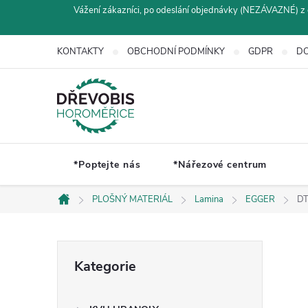
Přejít
Vážení zákazníci, po odeslání objednávky (NEZÁVAZNÉ) z 
na
obsah
KONTAKTY
OBCHODNÍ PODMÍNKY
GDPR
DO
*Poptejte nás
*Nářezové centrum
PLOŠNÝ MATERIÁL
Lamina
EGGER
DT
Domů
P
Přeskočit
Kategorie
kategorie
o