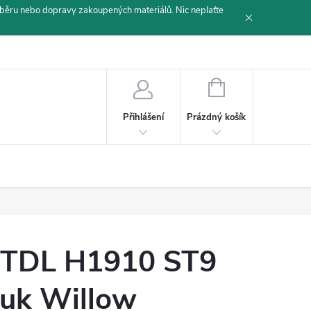
běru nebo dopravy zakoupených materiálů. Nic neplaťte
NÁKUPNÍ
KOŠÍK
Prázdný košík
Přihlášení
TDL H1910 ST9
uk Willow