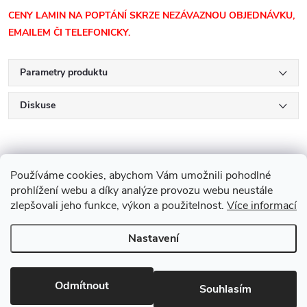
CENY LAMIN NA POPTÁNÍ SKRZE NEZÁVAZNOU OBJEDNÁVKU,
EMAILEM ČI TELEFONICKY.
Parametry produktu
Diskuse
Používáme cookies, abychom Vám umožnili pohodlné
prohlížení webu a díky analýze provozu webu neustále
zlepšovali jeho funkce, výkon a použitelnost.
Více informací
Z
Nastavení
Copyright 2026
Drevobis Horoměřice
. Všechna práva vyhrazena.
Upravit
á
nastavení cookies
Vytvořil Shoptet
p
Odmítnout
Souhlasím
Partner: Mega Creative