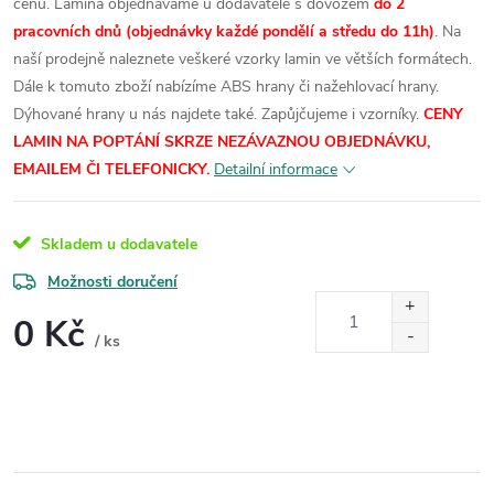
cenu.
Lamina objednáváme u dodavatele s dovozem
do 2
pracovních dnů (objednávky každé pondělí a středu do 11h)
. Na
naší prodejně naleznete veškeré vzorky lamin ve větších formátech.
Dále k tomuto zboží nabízíme ABS hrany či nažehlovací hrany.
Dýhované hrany u nás najdete také. Zapůjčujeme i vzorníky.
CENY
LAMIN NA POPTÁNÍ SKRZE NEZÁVAZNOU OBJEDNÁVKU,
EMAILEM ČI TELEFONICKY.
Detailní informace
Skladem u dodavatele
Možnosti doručení
0 Kč
/ ks
Měrná
cena: