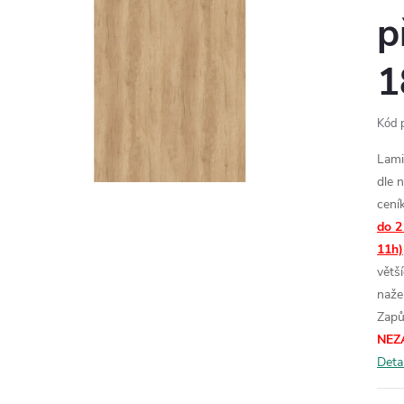
p
1
Kód 
Lami
dle 
cení
do 2
11h)
větš
naže
Zapů
NEZ
Deta