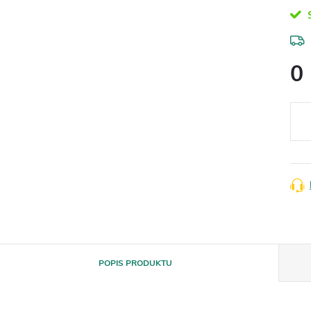
S
0
Měr
cena
POPIS PRODUKTU