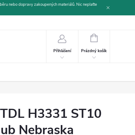
běru nebo dopravy zakoupených materiálů. Nic neplaťte
NÁKUPNÍ
KOŠÍK
Prázdný košík
Přihlášení
TDL H3331 ST10
ub Nebraska