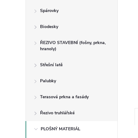
n
Spárovky
e
Biodesky
l
ŘEZIVO STAVEBNÍ (fošny, prkna,
hranoly)
Střešní latě
Palubky
Terasová prkna a fasády
Řezivo truhlářské
PLOŠNÝ MATERIÁL