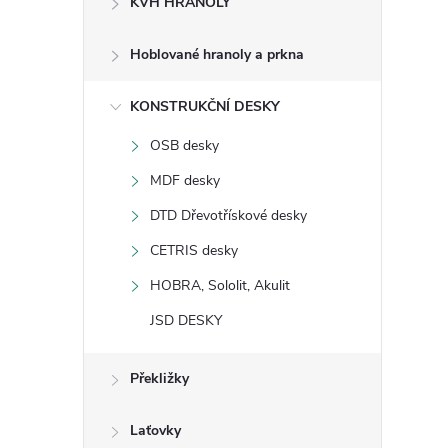
KVH HRANOLY
s
Hoblované hranoly a prkna
t
KONSTRUKČNÍ DESKY
r
OSB desky
a
MDF desky
n
DTD Dřevotřískové desky
CETRIS desky
n
HOBRA, Sololit, Akulit
í
JSD DESKY
p
Překližky
a
Laťovky