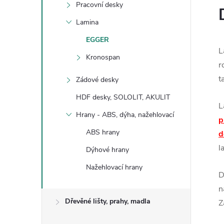
Pracovní desky
Lamina
EGGER
L
Kronospan
r
t
Zádové desky
HDF desky, SOLOLIT, AKULIT
L
Hrany - ABS, dýha, nažehlovací
p
ABS hrany
d
l
Dýhové hrany
Nažehlovací hrany
D
n
Dřevěné lišty, prahy, madla
Z