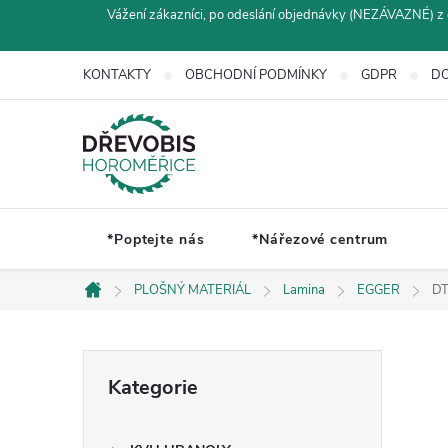
Přejít
Vážení zákazníci, po odeslání objednávky (NEZÁVAZNÉ) z 
na
obsah
KONTAKTY
OBCHODNÍ PODMÍNKY
GDPR
DO
*Poptejte nás
*Nářezové centrum
PLOŠNÝ MATERIÁL
Lamina
EGGER
DT
Domů
P
Přeskočit
Kategorie
kategorie
o