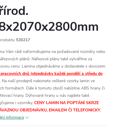
řírod.
8x2070x2800mm
produktu:
530217
na Vám rádi naformátujeme na požadované rozměry nebo
nářezových plánů. Nářezové plány také vytváříme za
kovou cenu.
Lamina objednáváme u dodavatele s dovozem
 pracovních dnů (objednávky každé pondělí a středu do
. Na naší prodejně naleznete veškeré vzorky lamin ve
ích formátech.
Dále k tomuto zboží nabízíme ABS hrany či
hlovací hrany. Dýhované hrany u nás najdete také.
jčujeme i vzorníky.
CENY LAMIN
NA POPTÁNÍ SKRZE
ÁVAZNOU OBJEDNÁVKU, EMAILEM ČI TELEFONICKY.
ilní informace