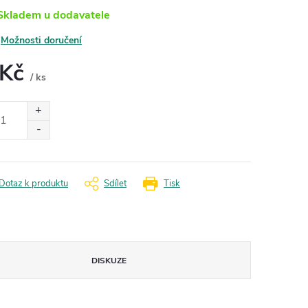
kladem u dodavatele
Možnosti doručení
 Kč
/ ks
ná
:
Dotaz k produktu
Sdílet
Tisk
DISKUZE