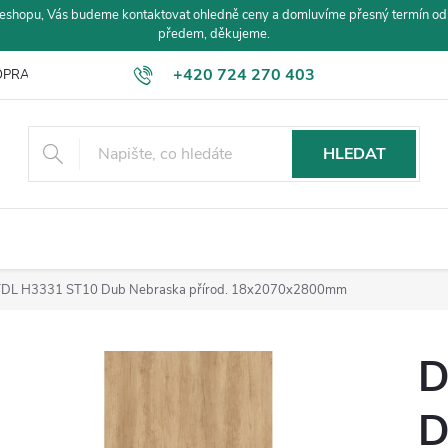
eshopu, Vás budeme kontaktovat ohledně ceny a domluvíme přesný termín od
předem, děkujeme.
+420 724 270 403
PRAVA A PLATBA
HLEDAT
DL H3331 ST10 Dub Nebraska přírod. 18x2070x2800mm
D
D