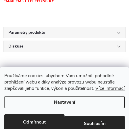
EMAILEM ČI TELEFONICKY.
Parametry produktu
Diskuse
Používáme cookies, abychom Vám umožnili pohodlné
prohlížení webu a díky analýze provozu webu neustále
zlepšovali jeho funkce, výkon a použitelnost.
Více informací
Z
Nastavení
Copyright 2026
Drevobis Horoměřice
. Všechna práva vyhrazena.
Upravit
á
nastavení cookies
Vytvořil Shoptet
p
Odmítnout
Souhlasím
Partner: Mega Creative