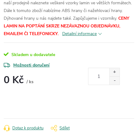
naší prodejně naleznete veškeré vzorky lamin ve větších formátech.
Dále k tomuto zboží nabízíme ABS hrany či nažehlovací hrany.
Dýhované hrany u nás najdete také. Zapůjčujeme i vzorníky.
CENY
LAMIN
NA POPTÁNÍ SKRZE NEZÁVAZNOU OBJEDNÁVKU,
EMAILEM ČI TELEFONICKY.
Detailní informace
Skladem u dodavatele
Možnosti doručení
0 Kč
/ ks
Měrná
cena:
Dotaz k produktu
Sdílet