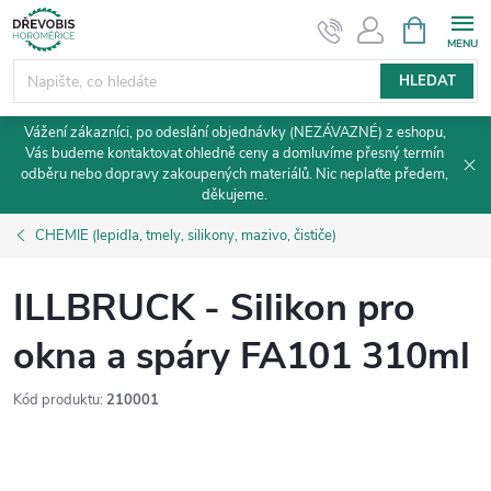
Přejít
NÁKUPNÍ
KOŠÍK
na
obsah
HLEDAT
Vážení zákazníci, po odeslání objednávky (NEZÁVAZNÉ) z eshopu,
Vás budeme kontaktovat ohledně ceny a domluvíme přesný termín
odběru nebo dopravy zakoupených materiálů. Nic neplaťte předem,
děkujeme.
CHEMIE (lepidla, tmely, silikony, mazivo, čističe)
ILLBRUCK - Silikon pro
okna a spáry FA101 310ml
Kód produktu:
210001