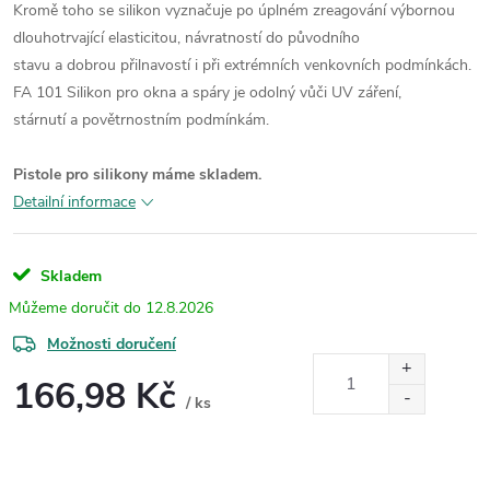
Kromě toho se silikon vyznačuje po
úplném zreagování výbornou
dlouhotrvající
elasticitou, návratností do původního
stavu a dobrou přilnavostí i při extrémních
venkovních podmínkách.
FA 101 Silikon
pro okna a spáry je odolný vůči UV záření,
stárnutí a povětrnostním podmínkám.
Pistole pro silikony máme skladem.
Detailní informace
Skladem
12.8.2026
Možnosti doručení
166,98 Kč
/ ks
Měrná
cena: