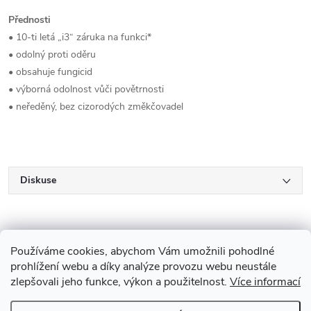
Přednosti
• 10-ti letá „i3“ záruka na funkci*
• odolný proti oděru
• obsahuje fungicid
• výborná odolnost vůči povětrnosti
• neředěný, bez cizorodých změkčovadel
Diskuse
Používáme cookies, abychom Vám umožnili pohodlné
prohlížení webu a díky analýze provozu webu neustále
zlepšovali jeho funkce, výkon a použitelnost.
Více informací
Z