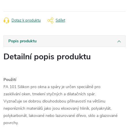
Dotaz k produktu
Sdílet
Popis produktu
Detailní popis produktu
Použití
FA 101 Silikon pro okna
a spáry je určen speciálně pro
zasklívání
oken, tmelení styčných a dilatačních spár.
Vyznačuje se dobrou dlouhodobou
přilnavostí na většinu
neporézních materiálů
jako jsou eloxovaný hliník, polyakrylát,
polykarbonát, lakované nebo lazurované
dřevo, sklo a glazované
povrchy.