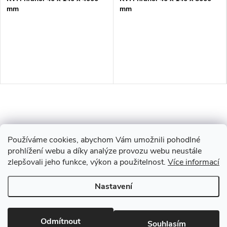
mm
mm
Používáme cookies, abychom Vám umožnili pohodlné
prohlížení webu a díky analýze provozu webu neustále
zlepšovali jeho funkce, výkon a použitelnost.
Více informací
Z
Nastavení
Copyright 2026
Drevobis Horoměřice
. Všechna práva vyhrazena.
Upravit
á
nastavení cookies
Vytvořil Shoptet
Odmítnout
Souhlasím