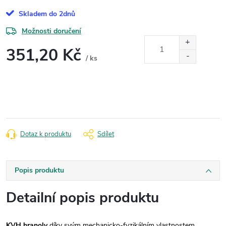
Skladem do 2dnů
Možnosti doručení
351,20 Kč
/ ks
Měrná
cena:
Dotaz k produktu
Sdílet
Popis produktu
Detailní popis produktu
KVH hranoly
díky svým mechanicko-fyzikálním vlastnostem