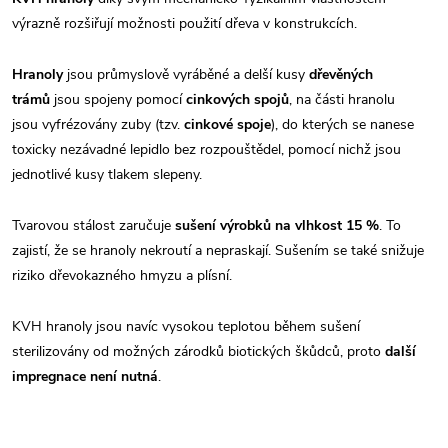
výrazně rozšiřují možnosti použití dřeva v konstrukcích.
Hranoly
jsou průmyslově vyráběné a delší kusy
dřevěných
trámů
jsou spojeny pomocí
cinkových spojů
, na části hranolu
jsou vyfrézovány zuby (tzv.
cinkové spoje
), do kterých se nanese
toxicky nezávadné lepidlo bez rozpouštědel, pomocí nichž jsou
jednotlivé kusy tlakem slepeny.
Tvarovou stálost zaručuje
sušení výrobků na vlhkost 15 %
. To
zajistí, že se hranoly nekroutí a nepraskají. Sušením se také snižuje
riziko dřevokazného hmyzu a plísní.
KVH hranoly jsou navíc vysokou teplotou během sušení
sterilizovány od možných zárodků biotických škůdců, proto
další
impregnace není nutná
.