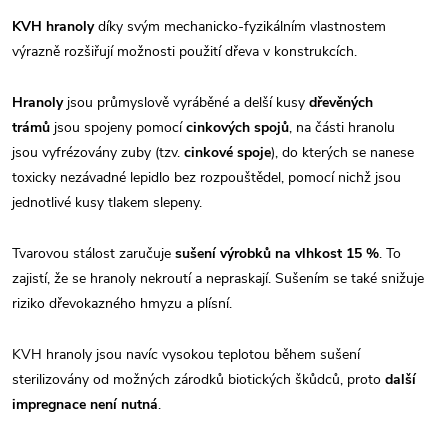
KVH hranoly
díky svým mechanicko-fyzikálním vlastnostem
výrazně rozšiřují možnosti použití dřeva v konstrukcích.
Hranoly
jsou průmyslově vyráběné a delší kusy
dřevěných
trámů
jsou spojeny pomocí
cinkových spojů
, na části hranolu
jsou vyfrézovány zuby (tzv.
cinkové spoje
), do kterých se nanese
toxicky nezávadné lepidlo bez rozpouštědel, pomocí nichž jsou
jednotlivé kusy tlakem slepeny.
Tvarovou stálost zaručuje
sušení výrobků na vlhkost 15 %
. To
zajistí, že se hranoly nekroutí a nepraskají. Sušením se také snižuje
riziko dřevokazného hmyzu a plísní.
KVH hranoly jsou navíc vysokou teplotou během sušení
sterilizovány od možných zárodků biotických škůdců, proto
další
impregnace není nutná
.