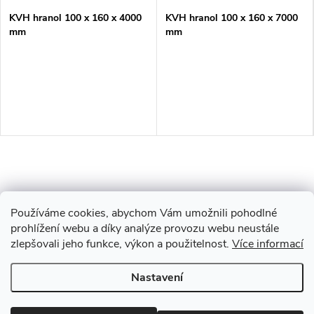
KVH hranol 100 x 160 x 4000
KVH hranol 100 x 160 x 7000
mm
mm
Používáme cookies, abychom Vám umožnili pohodlné
prohlížení webu a díky analýze provozu webu neustále
zlepšovali jeho funkce, výkon a použitelnost.
Více informací
Z
Nastavení
Copyright 2026
Drevobis Horoměřice
. Všechna práva vyhrazena.
Upravit
á
nastavení cookies