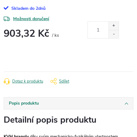
Skladem do 2dnů
Možnosti doručení
903,32 Kč
/ ks
Měrná
cena:
Dotaz k produktu
Sdílet
Popis produktu
Detailní popis produktu
KVH hranoly
díky svým mechanicko-fyzikálním vlastnostem