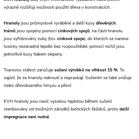
výrazně rozšiřují možnosti použití dřeva v konstrukcích.
Hranoly
jsou průmyslově vyráběné a delší kusy
dřevěných
trámů
jsou spojeny pomocí
cinkových spojů
, na části hranolu
jsou vyfrézovány zuby (tzv.
cinkové spoje
), do kterých se nanese
toxicky nezávadné lepidlo bez rozpouštědel, pomocí nichž jsou
jednotlivé kusy tlakem slepeny.
Tvarovou stálost zaručuje
sušení výrobků na vlhkost 15 %
. To
zajistí, že se hranoly nekroutí a nepraskají. Sušením se také snižuje
riziko dřevokazného hmyzu a plísní.
KVH hranoly jsou navíc vysokou teplotou během sušení
sterilizovány od možných zárodků biotických škůdců, proto
další
impregnace není nutná
.