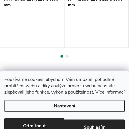
mm
mm
Používáme cookies, abychom Vám umožnili pohodlné
prohlížení webu a díky analýze provozu webu neustále
zlepšovali jeho funkce, výkon a použitelnost.
Více informací
Z
Nastavení
Copyright 2026
Drevobis Horoměřice
. Všechna práva vyhrazena.
Upravit
á
nastavení cookies
Vytvořil Shoptet
Odmítnout
Souhlasím