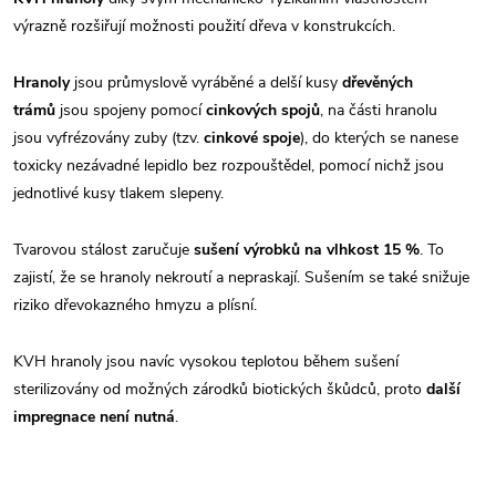
výrazně rozšiřují možnosti použití dřeva v konstrukcích.
Hranoly
jsou průmyslově vyráběné a delší kusy
dřevěných
trámů
jsou spojeny pomocí
cinkových spojů
, na části hranolu
jsou vyfrézovány zuby (tzv.
cinkové spoje
), do kterých se nanese
toxicky nezávadné lepidlo bez rozpouštědel, pomocí nichž jsou
jednotlivé kusy tlakem slepeny.
Tvarovou stálost zaručuje
sušení výrobků na vlhkost 15 %
. To
zajistí, že se hranoly nekroutí a nepraskají. Sušením se také snižuje
riziko dřevokazného hmyzu a plísní.
KVH hranoly jsou navíc vysokou teplotou během sušení
sterilizovány od možných zárodků biotických škůdců, proto
další
impregnace není nutná
.