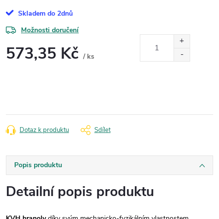
Skladem do 2dnů
Možnosti doručení
573,35 Kč
/ ks
Měrná
cena:
Dotaz k produktu
Sdílet
Popis produktu
Detailní popis produktu
KVH hranoly
díky svým mechanicko-fyzikálním vlastnostem