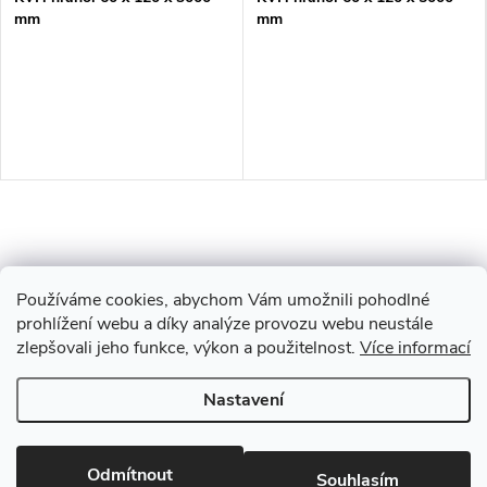
mm
mm
Používáme cookies, abychom Vám umožnili pohodlné
prohlížení webu a díky analýze provozu webu neustále
zlepšovali jeho funkce, výkon a použitelnost.
Více informací
Z
Nastavení
Copyright 2026
Drevobis Horoměřice
. Všechna práva vyhrazena.
Upravit
á
nastavení cookies
Vytvořil Shoptet
Odmítnout
Souhlasím