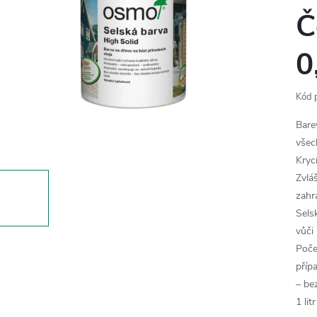
Č
0
Kód 
Bare
všec
Kryc
Zvlá
zahr
Sels
vůči
Poče
příp
– be
1 li