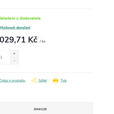
kladem u dodavatele
Možnosti doručení
 029,71 Kč
/ ks
ná
:
Dotaz k produktu
Sdílet
Tisk
DISKUZE