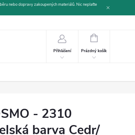
běru nebo dopravy zakoupených materiálů. Nic neplaťte
NÁKUPNÍ
KOŠÍK
Prázdný košík
Přihlášení
SMO - 2310
elská barva Cedr/