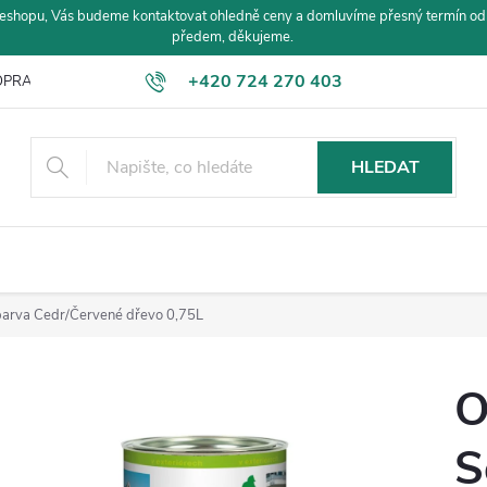
eshopu, Vás budeme kontaktovat ohledně ceny a domluvíme přesný termín od
předem, děkujeme.
+420 724 270 403
PRAVA A PLATBA
HLEDAT
arva Cedr/Červené dřevo 0,75L
O
S