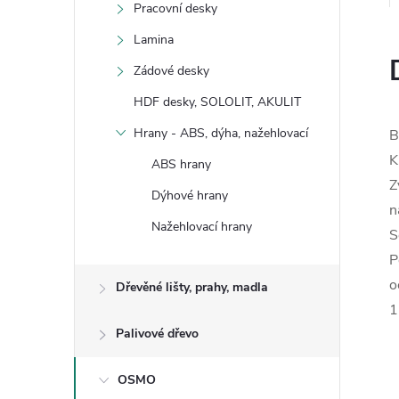
Pracovní desky
Lamina
Zádové desky
HDF desky, SOLOLIT, AKULIT
Hrany - ABS, dýha, nažehlovací
B
K
ABS hrany
Z
Dýhové hrany
n
Nažehlovací hrany
S
P
o
Dřevěné lišty, prahy, madla
1
Palivové dřevo
OSMO