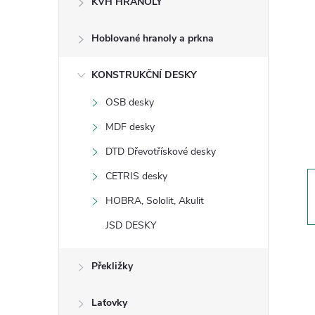
KVH HRANOLY
s
Hoblované hranoly a prkna
t
KONSTRUKČNÍ DESKY
r
OSB desky
a
MDF desky
n
DTD Dřevotřískové desky
CETRIS desky
n
HOBRA, Sololit, Akulit
í
JSD DESKY
p
Překližky
a
Laťovky