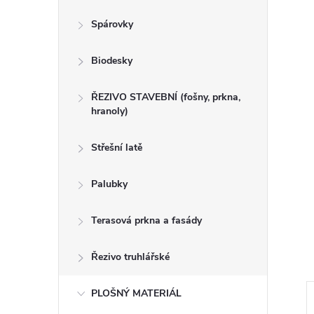
n
Spárovky
e
Biodesky
l
ŘEZIVO STAVEBNÍ (fošny, prkna,
hranoly)
Střešní latě
Palubky
Terasová prkna a fasády
Řezivo truhlářské
PLOŠNÝ MATERIÁL