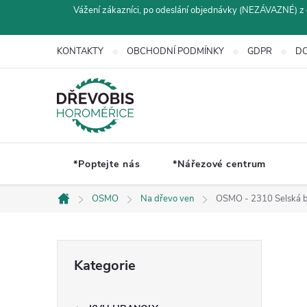
Přejít
Vážení zákazníci, po odeslání objednávky (NEZÁVAZNÉ) z 
na
obsah
KONTAKTY
OBCHODNÍ PODMÍNKY
GDPR
DO
*Poptejte nás
*Nářezové centrum
OSMO
Na dřevo ven
OSMO - 2310 Selská b
Domů
P
Přeskočit
Kategorie
kategorie
o