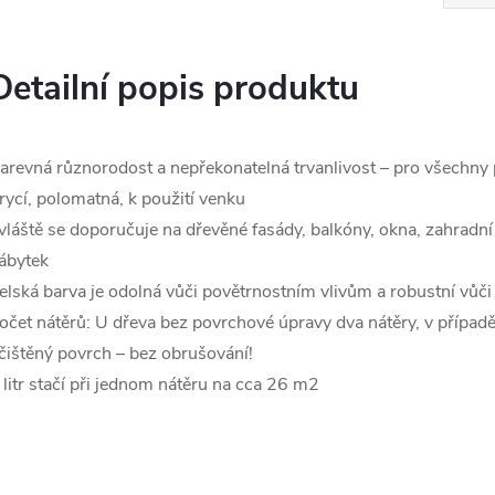
Detailní popis produktu
arevná různorodost a nepřekonatelná trvanlivost – pro všechny
rycí, polomatná, k použití venku
vláště se doporučuje na dřevěné fasády, balkóny, okna, zahradn
ábytek
elská barva je odolná vůči povětrnostním vlivům a robustní vůč
očet nátěrů: U dřeva bez povrchové úpravy dva nátěry, v případě
čištěný povrch – bez obrušování!
 litr stačí při jednom nátěru na cca 26 m2