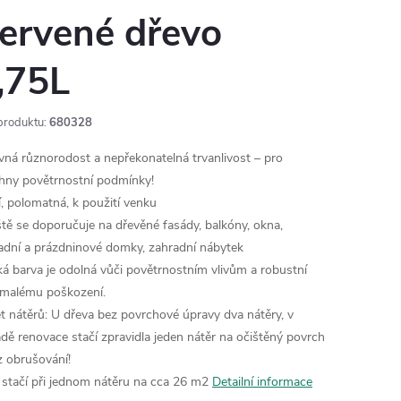
ervené dřevo
,75L
produktu:
680328
vná různorodost a nepřekonatelná trvanlivost – pro
hny povětrnostní podmínky!
í, polomatná, k použití venku
ště se doporučuje na dřevěné fasády, balkóny, okna,
adní a prázdninové domky, zahradní nábytek
ká barva je odolná vůči povětrnostním vlivům a robustní
 malému poškození.
t nátěrů: U dřeva bez povrchové úpravy dva nátěry, v
adě renovace stačí zpravidla jeden nátěr na očištěný povrch
z obrušování!
tr stačí při jednom nátěru na cca 26 m2
Detailní informace