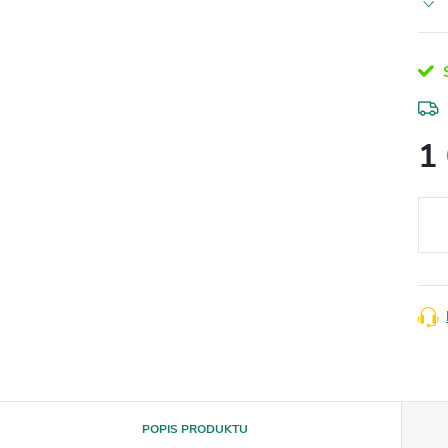
S
1
Měr
cena
POPIS PRODUKTU