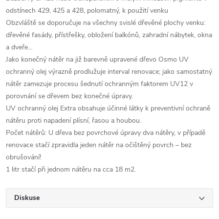
odstínech 429, 425 a 428, polomatný, k použití venku
Obzvláště se doporučuje na všechny svislé dřevěné plochy venku:
dřevěné fasády, přístřešky, obložení balkónů, zahradní nábytek, okna
a dveře…
Jako konečný nátěr na již barevně upravené dřevo Osmo UV
ochranný olej výrazně prodlužuje interval renovace; jako samostatný
nátěr zamezuje procesu šednutí ochranným faktorem UV12 v
porovnání se dřevem bez konečné úpravy.
UV ochranný olej Extra obsahuje účinné látky k preventivní ochraně
nátěru proti napadení plísní, řasou a houbou.
Počet nátěrů: U dřeva bez povrchové úpravy dva nátěry, v případě
renovace stačí zpravidla jeden nátěr na očištěný povrch – bez
obrušování!
1 litr stačí při jednom nátěru na cca 18 m2.
Diskuse