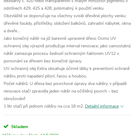
Bezbarvý č. 420 nebo transparentní s malým množství pigmentu v
odstínech 429, 425 a 428, polomatný, k použití venku
Obzvláště se doporučuje na všechny svislé dřevěné plochy venku:
dřevěné fasády, přístřešky, obložení balkónů, zahradní nábytek, okna
a dveře…
Jako konečný nátěr na již barevně upravené dřevo Osmo UV
ochranný olej výrazně prodlužuje interval renovace; jako samostatný
nátěr zamezuje procesu šednutí ochranným faktorem UV12 v
porovnání se dřevem bez konečné úpravy.
UV ochranný olej Extra obsahuje účinné látky k preventivní ochraně
nátěru proti napadení plísní, řasou a houbou.
Počet nátěrů: U dřeva bez povrchové úpravy dva nátěry, v případě
renovace stačí zpravidla jeden nátěr na očištěný povrch – bez
obrušování!
1 litr stačí při jednom nátěru na cca 18 m2.
Detailní informace
Skladem