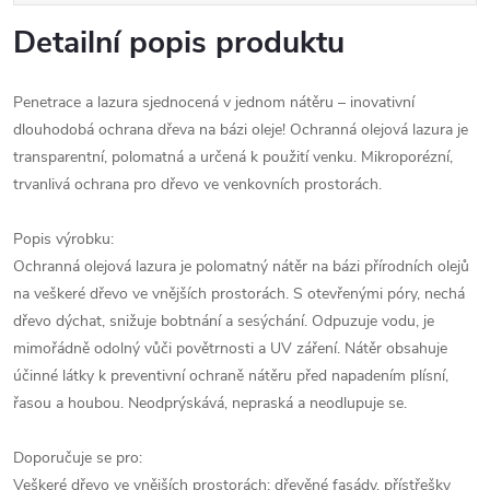
Detailní popis produktu
Penetrace a lazura sjednocená v jednom nátěru – inovativní
dlouhodobá ochrana dřeva na bázi oleje! Ochranná olejová lazura je
transparentní, polomatná a určená k použití venku. Mikroporézní,
trvanlivá ochrana pro dřevo ve venkovních prostorách.
Popis výrobku:
Ochranná olejová lazura je polomatný nátěr na bázi přírodních olejů
na veškeré dřevo ve vnějších prostorách. S otevřenými póry, nechá
dřevo dýchat, snižuje bobtnání a sesýchání. Odpuzuje vodu, je
mimořádně odolný vůči povětrnosti a UV záření. Nátěr obsahuje
účinné látky k preventivní ochraně nátěru před napadením plísní,
řasou a houbou. Neodprýskává, nepraská a neodlupuje se.
Doporučuje se pro:
Veškeré dřevo ve vnějších prostorách: dřevěné fasády, přístřešky