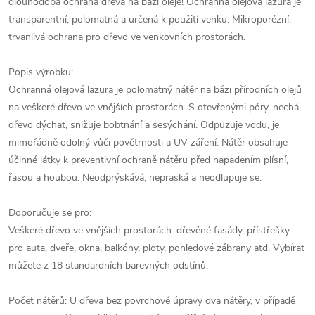
dlouhodobá ochrana dřeva na bázi oleje! Ochranná olejová lazura je
transparentní, polomatná a určená k použití venku. Mikroporézní,
trvanlivá ochrana pro dřevo ve venkovních prostorách.
Popis výrobku:
Ochranná olejová lazura je polomatný nátěr na bázi přírodních olejů
na veškeré dřevo ve vnějších prostorách. S otevřenými póry, nechá
dřevo dýchat, snižuje bobtnání a sesýchání. Odpuzuje vodu, je
mimořádně odolný vůči povětrnosti a UV záření. Nátěr obsahuje
účinné látky k preventivní ochraně nátěru před napadením plísní,
řasou a houbou. Neodprýskává, nepraská a neodlupuje se.
Doporučuje se pro:
Veškeré dřevo ve vnějších prostorách: dřevěné fasády, přístřešky
pro auta, dveře, okna, balkóny, ploty, pohledové zábrany atd. Vybírat
můžete z 18 standardních barevných odstínů.
Počet nátěrů: U dřeva bez povrchové úpravy dva nátěry, v případě