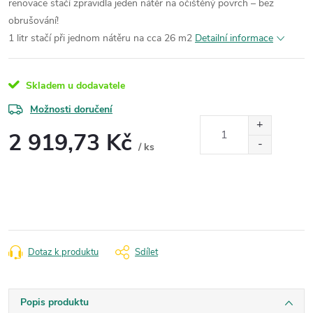
renovace stačí zpravidla jeden nátěr na očištěný povrch – bez
obrušování!
1 litr stačí při jednom nátěru na cca 26 m2
Detailní informace
Skladem u dodavatele
Možnosti doručení
2 919,73 Kč
/ ks
Měrná
cena:
Dotaz k produktu
Sdílet
Popis produktu