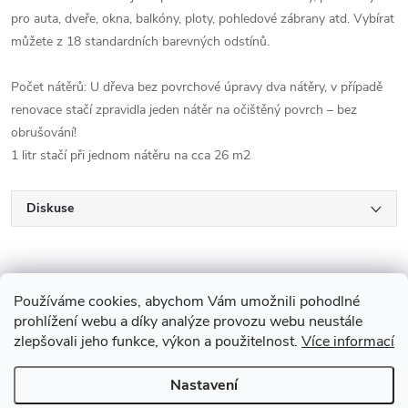
pro auta, dveře, okna, balkóny, ploty, pohledové zábrany atd. Vybírat
můžete z 18 standardních barevných odstínů.
Počet nátěrů: U dřeva bez povrchové úpravy dva nátěry, v případě
renovace stačí zpravidla jeden nátěr na očištěný povrch – bez
obrušování!
1 litr stačí při jednom nátěru na cca 26 m2
Diskuse
Používáme cookies, abychom Vám umožnili pohodlné
prohlížení webu a díky analýze provozu webu neustále
zlepšovali jeho funkce, výkon a použitelnost.
Více informací
Z
Nastavení
Copyright 2026
Drevobis Horoměřice
. Všechna práva vyhrazena.
Upravit