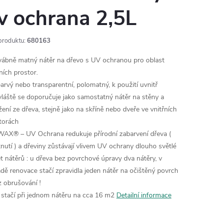
v ochrana 2,5L
produktu:
680163
ábně matný nátěr na dřevo s UV ochranou pro oblast
ních prostor.
arvý nebo transparentní, polomatný, k použití uvnitř
láště se doporučuje jako samostatný nátěr na stěny a
žení ze dřeva, stejně jako na skříně nebo dveře ve vnitřních
torách
AX® – UV Ochrana redukuje přírodní zabarvení dřeva (
tnutí ) a dřeviny zůstávají vlivem UV ochrany dlouho světlé
t nátěrů : u dřeva bez povrchové úpravy dva nátěry, v
adě renovace stačí zpravidla jeden nátěr na očištěný povrch
z obrušování !
tr stačí při jednom nátěru na cca 16 m2
Detailní informace