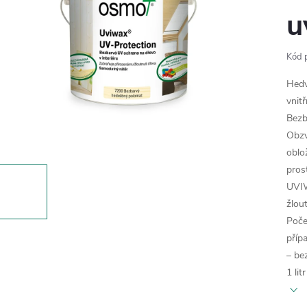
u
Kód 
Hedv
vnitř
Bezb
Obzv
oblo
pros
UVIW
žlou
Poče
příp
– be
1 li