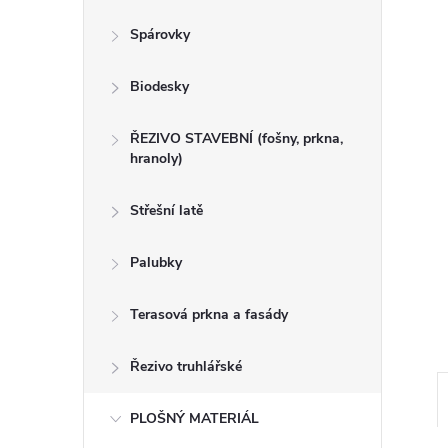
n
Spárovky
e
Biodesky
l
ŘEZIVO STAVEBNÍ (fošny, prkna,
hranoly)
Střešní latě
Palubky
Terasová prkna a fasády
Řezivo truhlářské
PLOŠNÝ MATERIÁL