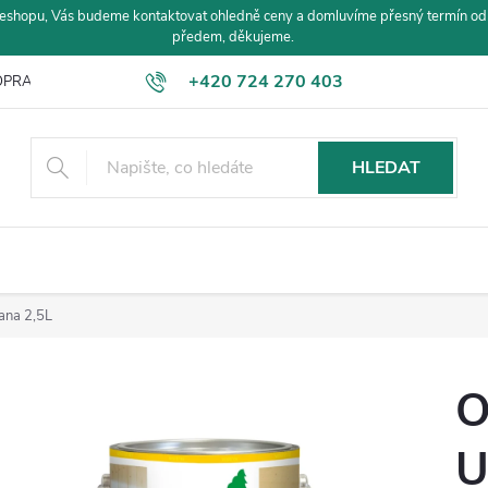
eshopu, Vás budeme kontaktovat ohledně ceny a domluvíme přesný termín od
předem, děkujeme.
+420 724 270 403
PRAVA A PLATBA
HLEDAT
ana 2,5L
O
U