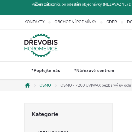
Přejít
Vážení zákazníci, po odeslání objednávky (NEZÁVAZNÉ) z 
na
obsah
KONTAKTY
OBCHODNÍ PODMÍNKY
GDPR
DO
*Poptejte nás
*Nářezové centrum
OSMO
OSMO - 7200 UVIWAX bezbarvý uv ochr
Domů
P
Přeskočit
Kategorie
kategorie
o