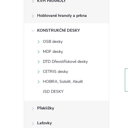
KVH HRANOLY
s
Hoblované hranoly a prkna
t
KONSTRUKČNÍ DESKY
r
OSB desky
a
MDF desky
n
DTD Dřevotřískové desky
CETRIS desky
n
HOBRA, Sololit, Akulit
í
JSD DESKY
p
Překližky
a
Laťovky