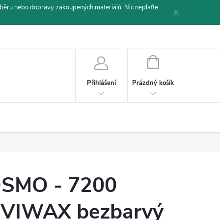
běru nebo dopravy zakoupených materiálů. Nic neplaťte
NÁKUPNÍ
KOŠÍK
Prázdný košík
Přihlášení
SMO - 7200
VIWAX bezbarvý