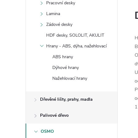
Pracovní desky
Lamina
Zádové desky
HDF desky, SOLOLIT, AKULIT
H
Hrany - ABS, dýha, nažehlovací
B
O
ABS hrany
d
Dýhové hrany
U
Nažehlovací hrany
o
P
o
Dřevěné lišty, prahy, madla
1
Palivové dřevo
OSMO