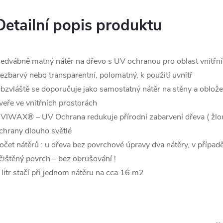
Detailní popis produktu
edvábně matný nátěr na dřevo s UV ochranou pro oblast vnitřní
ezbarvý nebo transparentní, polomatný, k použití uvnitř
bzvláště se doporučuje jako samostatný nátěr na stěny a obložen
veře ve vnitřních prostorách
VIWAX® – UV Ochrana redukuje přírodní zabarvení dřeva ( žlout
chrany dlouho světlé
očet nátěrů : u dřeva bez povrchové úpravy dva nátěry, v případě
čištěný povrch – bez obrušování !
 litr stačí při jednom nátěru na cca 16 m2