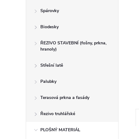
n
Spárovky
e
Biodesky
l
ŘEZIVO STAVEBNÍ (fošny, prkna,
hranoly)
Střešní latě
Palubky
Terasová prkna a fasády
Řezivo truhlářské
PLOŠNÝ MATERIÁL