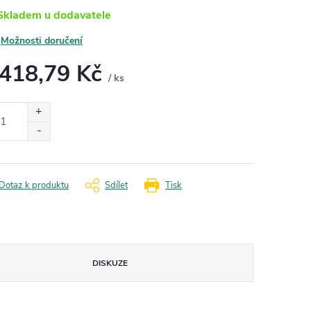
kladem u dodavatele
Možnosti doručení
 418,79 Kč
/ ks
ná
:
Dotaz k produktu
Sdílet
Tisk
DISKUZE