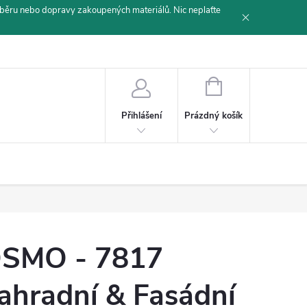
běru nebo dopravy zakoupených materiálů. Nic neplaťte
NÁKUPNÍ
KOŠÍK
Prázdný košík
Přihlášení
SMO - 7817
ahradní & Fasádní