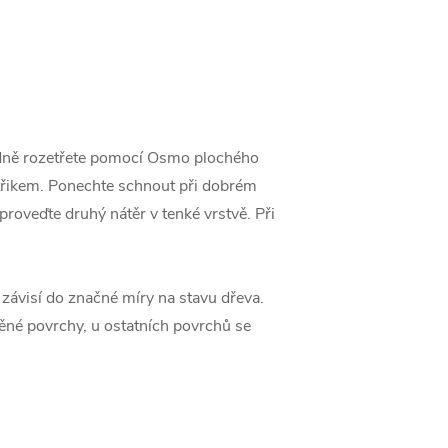
ladně rozetřete pomocí Osmo plochého
třikem. Ponechte schnout při dobrém
roveďte druhý nátěr v tenké vrstvě. Při
 závisí do značné míry na stavu dřeva.
né povrchy, u ostatních povrchů se