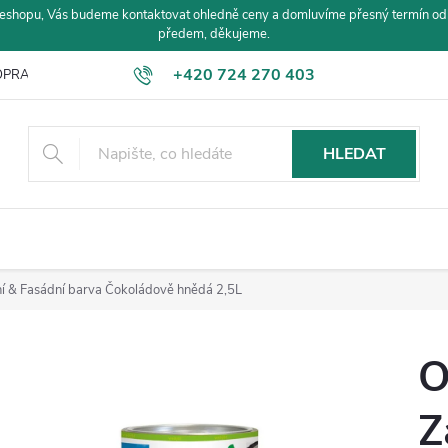
eshopu, Vás budeme kontaktovat ohledně ceny a domluvíme přesný termín od
předem, děkujeme.
+420 724 270 403
PRAVA A PLATBA
HLEDAT
 & Fasádní barva Čokoládově hnědá 2,5L
O
Z