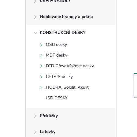
KVH HRANOLY
s
Hoblované hranoly a prkna
t
KONSTRUKČNÍ DESKY
r
OSB desky
a
MDF desky
n
DTD Dřevotřískové desky
CETRIS desky
n
HOBRA, Sololit, Akulit
í
JSD DESKY
p
Překližky
a
Laťovky