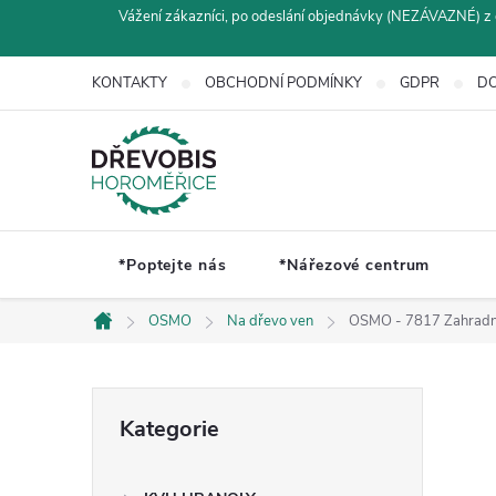
Přejít
Vážení zákazníci, po odeslání objednávky (NEZÁVAZNÉ) z 
na
obsah
KONTAKTY
OBCHODNÍ PODMÍNKY
GDPR
DO
*Poptejte nás
*Nářezové centrum
OSMO
Na dřevo ven
OSMO - 7817 Zahradní
Domů
P
Přeskočit
Kategorie
kategorie
o