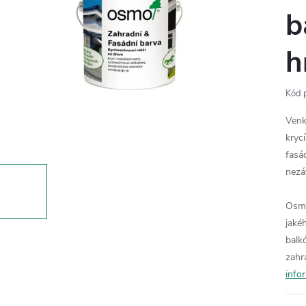
b
h
Kód 
Venk
kryc
fasá
nezáv
Osmo
jaké
balk
zahr
info