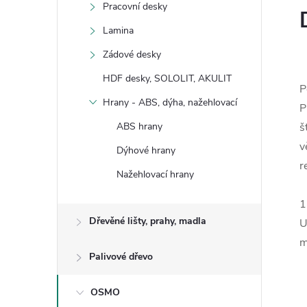
Pracovní desky
Lamina
Zádové desky
HDF desky, SOLOLIT, AKULIT
P
Hrany - ABS, dýha, nažehlovací
P
ABS hrany
š
v
Dýhové hrany
r
Nažehlovací hrany
1
Dřevěné lišty, prahy, madla
U
m
Palivové dřevo
OSMO