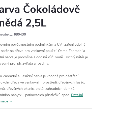
arva Čokoládově
nědá 2,5L
produktu:
680430
ovním povětrnostním podmínkám a UV- záření odolný
í nátěr na dřevo pro venkovní použití. Osmo Zahradní a
dní barva je prodyšná a odolná vůči vodě. Uschlý nátěr je
adný pro lidi, zvířata a rostliny.
 Zahradní a Fasádní barva je vhodná pro ošetření
hokoliv dřeva ve venkovním prostředí: dřevěných fasád,
ónů, dřevěných okenic, plotů, zahradních domků,
adního nábytku, parkovacích přístřešků apod.
Detailní
rmace