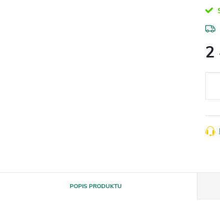
S
2
Měr
cena
POPIS PRODUKTU