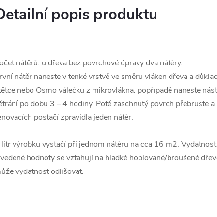
Detailní popis produktu
očet nátěrů: u dřeva bez povrchové úpravy dva nátěry.
rvní nátěr naneste v tenké vrstvě ve směru vláken dřeva a důk
tětce nebo Osmo válečku z mikrovlákna, popřípadě naneste nás
ětrání po dobu 3 – 4 hodiny. Poté zaschnutý povrch přebruste a p
enovacích postačí zpravidla jeden nátěr.
 litr výrobku vystačí při jednom nátěru na cca 16 m2. Vydatnost
vedené hodnoty se vztahují na hladké hoblované/broušené dřevě
ůže vydatnost odlišovat.