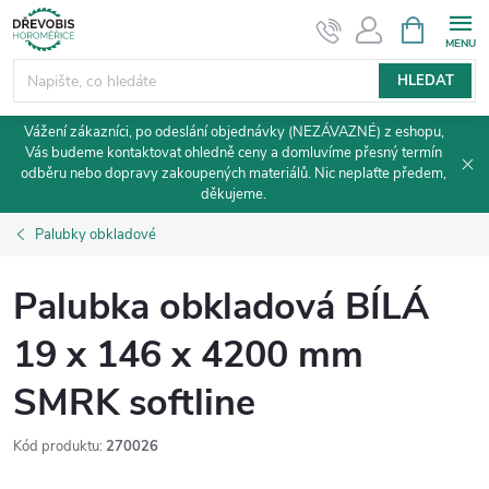
Přejít
NÁKUPNÍ
KOŠÍK
na
obsah
HLEDAT
Vážení zákazníci, po odeslání objednávky (NEZÁVAZNÉ) z eshopu,
Vás budeme kontaktovat ohledně ceny a domluvíme přesný termín
odběru nebo dopravy zakoupených materiálů. Nic neplaťte předem,
děkujeme.
Palubky obkladové
Palubka obkladová BÍLÁ
19 x 146 x 4200 mm
SMRK softline
Kód produktu:
270026