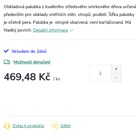
Obkladová palubka z kvalitního středového smrkového dřeva určená
především pro obklady vnitřních stěn, stropů, podbití. Šířka palubky
je včetně pera. Palubka je strojně obarvená, není kartáčovaná. Má
hladký povrch.
Detailní informace
Skladem do 2dnů
Možnosti doručení
469,48 Kč
/ ks
Měrná
cena:
Dotaz k produktu
Sdílet