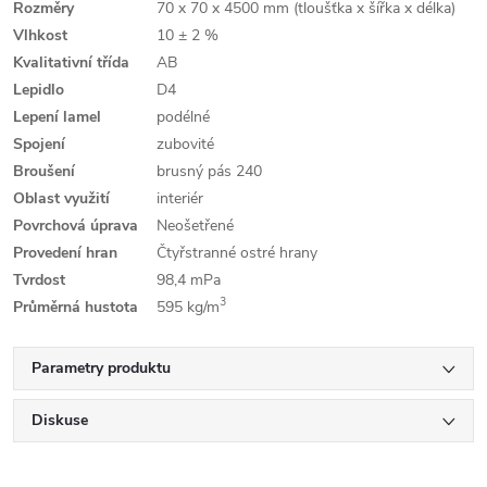
Rozměry
70 x 70 x 4500 mm (tloušťka x šířka x délka)
Vlhkost
10 ± 2 %
Kvalitativní třída
AB
Lepidlo
D4
Lepení lamel
podélné
Spojení
zubovité
Broušení
brusný pás 240
Oblast využití
interiér
Povrchová úprava
Neošetřené
Provedení hran
Čtyřstranné ostré hrany
Tvrdost
98,4 mPa
3
Průměrná hustota
595 kg/m
Parametry produktu
Diskuse