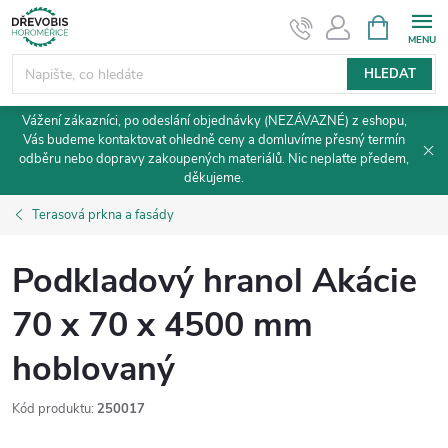
Přejít
NÁKUPNÍ
KOŠÍK
na
obsah
HLEDAT
Vážení zákazníci, po odeslání objednávky (NEZÁVAZNÉ) z eshopu,
Vás budeme kontaktovat ohledně ceny a domluvíme přesný termín
odběru nebo dopravy zakoupených materiálů. Nic neplaťte předem,
děkujeme.
Terasová prkna a fasády
Podkladový hranol Akácie
70 x 70 x 4500 mm
hoblovaný
Kód produktu:
250017