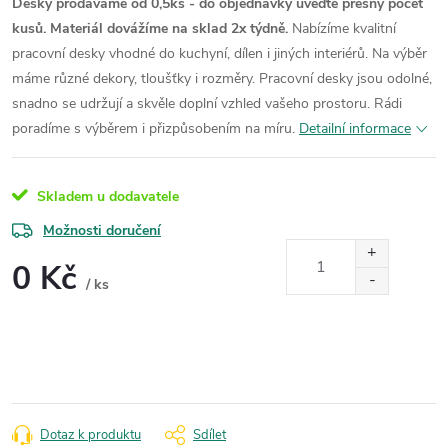
Desky prodáváme od 0,5ks - do objednávky uveďte přesný počet
kusů. Materiál dovážíme na sklad 2x týdně.
Nabízíme kvalitní
pracovní desky vhodné do kuchyní, dílen i jiných interiérů. Na výběr
máme různé dekory, tloušťky i rozměry. Pracovní desky jsou odolné,
snadno se udržují a skvěle doplní vzhled vašeho prostoru. Rádi
poradíme s výběrem i přizpůsobením na míru.
Detailní informace
Skladem u dodavatele
Možnosti doručení
0 Kč
/ ks
Měrná
cena:
Dotaz k produktu
Sdílet