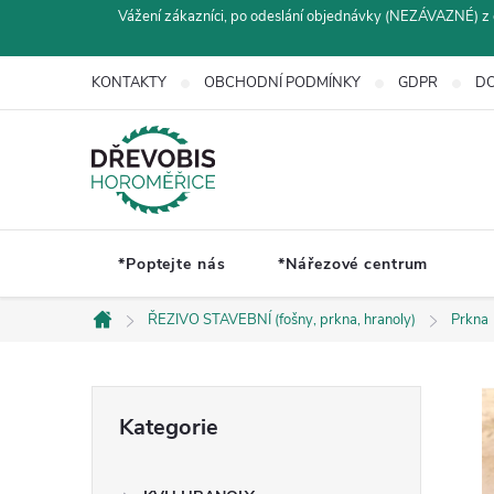
Přejít
Vážení zákazníci, po odeslání objednávky (NEZÁVAZNÉ) z 
na
obsah
KONTAKTY
OBCHODNÍ PODMÍNKY
GDPR
DO
*Poptejte nás
*Nářezové centrum
ŘEZIVO STAVEBNÍ (fošny, prkna, hranoly)
Prkna
Domů
P
Přeskočit
Kategorie
kategorie
o