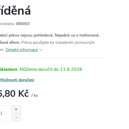
říděná
produktu:
080003
ební prkna nejsou pohledová. Nejedná se o hoblované,
šené dřevo.
Prkna použijete ke stavebním pomocným
ím.
Detailní informace
Skladem
13.8.2026
Možnosti doručení
6,80 Kč
/ ks
ná
: