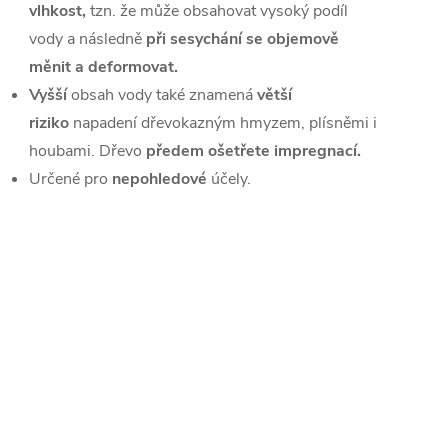
vlhkost,
tzn. že může obsahovat vysoký podíl
vody a následně
při sesychání se objemově
měnit a deformovat.
Vyšší
obsah vody také znamená
větší
riziko
napadení dřevokazným hmyzem, plísněmi i
houbami. Dřevo
předem ošetřete impregnací.
Určené pro
nepohledové
účely.