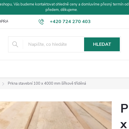
eshopu, Vás budeme kontaktovat ohledně ceny a domluvíme přesný termín od
předem, děkujeme.
+420 724 270 403
PRAVA A PLATBA
HLEDAT
Prkna stavební 100 x 4000 mm šířkově tříděná
P
x