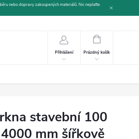
běru nebo dopravy zakoupených materiálů. Nic neplaťte
NÁKUPNÍ
KOŠÍK
Prázdný košík
Přihlášení
rkna stavební 100
 4000 mm šířkově