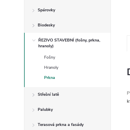
n
Spárovky
e
Biodesky
l
ŘEZIVO STAVEBNÍ (fošny, prkna,
hranoly)
Fošny
Hranoly
Prkna
P
Střešní latě
k
Palubky
Terasová prkna a fasády