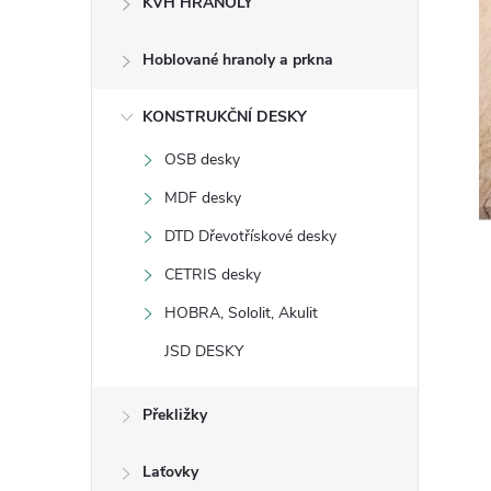
KVH HRANOLY
s
Hoblované hranoly a prkna
t
KONSTRUKČNÍ DESKY
r
OSB desky
a
MDF desky
n
DTD Dřevotřískové desky
CETRIS desky
n
HOBRA, Sololit, Akulit
í
JSD DESKY
p
Překližky
a
Laťovky