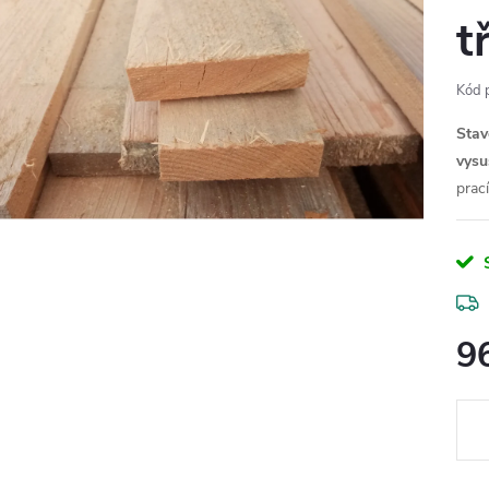
t
Kód 
Stav
vysu
prac
9
Měr
cena