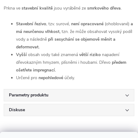
Prkna ve
stavební kvalitě
jsou vyráběné ze
smrkového
dřeva
.
Stavební řezivo
, tzv. surové,
není opracované
(ohoblované)
a
má neurčenou vlhkost,
tzn. že může obsahovat vysoký podíl
vody a následně
při sesychání se objemově měnit a
deformovat.
Vyšší
obsah vody také znamená
větší riziko
napadení
dřevokazným hmyzem, plísněmi i houbami. Dřevo
předem
ošetřete impregnací.
Určené pro
nepohledové
účely.
Parametry produktu
Diskuse