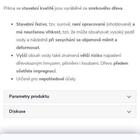
Prkna ve
stavební kvalitě
jsou vyráběné ze
smrkového
dřeva
.
Stavební řezivo
, tzv. surové,
není opracované
(ohoblované)
a
má neurčenou vlhkost,
tzn. že může obsahovat vysoký podíl
vody a následně
při sesychání se objemově měnit a
deformovat.
Vyšší
obsah vody také znamená
větší riziko
napadení
dřevokazným hmyzem, plísněmi i houbami. Dřevo
předem
ošetřete impregnací.
Určené pro
nepohledové
účely.
Parametry produktu
Diskuse