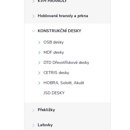
KVH HRANOLY
s
Hoblované hranoly a prkna
t
KONSTRUKČNÍ DESKY
r
OSB desky
a
MDF desky
n
DTD Dřevotřískové desky
CETRIS desky
n
HOBRA, Sololit, Akulit
í
JSD DESKY
p
Překližky
a
Laťovky