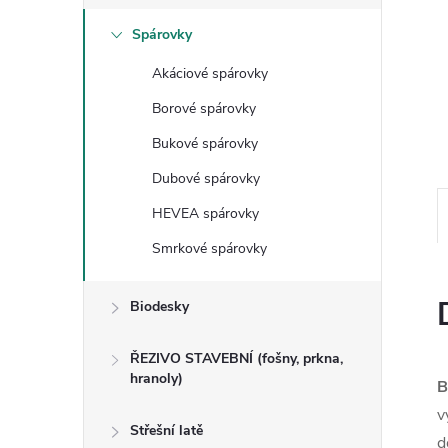
n
Spárovky
e
Akáciové spárovky
Borové spárovky
l
Bukové spárovky
Dubové spárovky
HEVEA spárovky
Smrkové spárovky
Biodesky
ŘEZIVO STAVEBNÍ (fošny, prkna,
hranoly)
B
v
Střešní latě
d