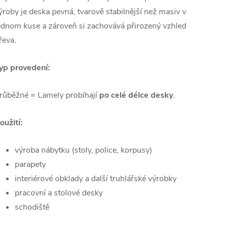
ýroby je deska pevná, tvarově stabilnější než masiv v
ednom kuse a zároveň si zachovává přirozený vzhled
řeva.
yp provedení:
růběžné = Lamely probíhají
po celé délce desky
.
oužití:
výroba nábytku (stoly, police, korpusy)
parapety
interiérové obklady a další truhlářské výrobky
pracovní a stolové desky
schodiště