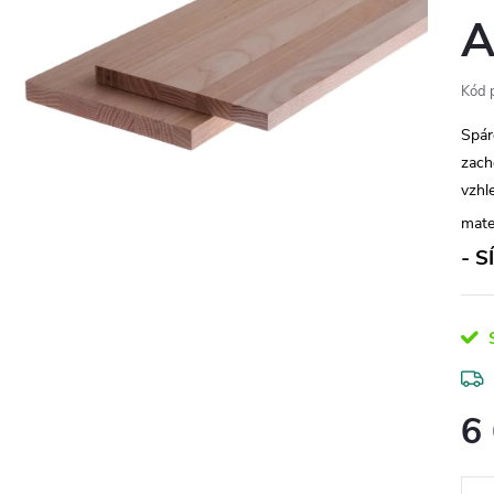
A
Kód 
Spár
zach
vzhl
mate
- S
S
6
Měr
cena