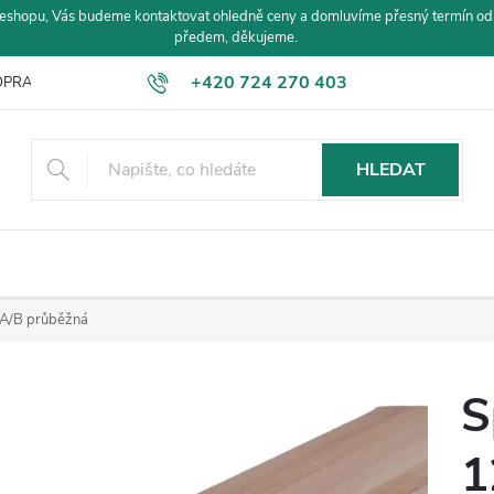
eshopu, Vás budeme kontaktovat ohledně ceny a domluvíme přesný termín od
předem, děkujeme.
+420 724 270 403
PRAVA A PLATBA
HLEDAT
 A/B průběžná
S
1