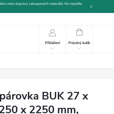
běru nebo dopravy zakoupených materiálů. Nic neplaťte
NÁKUPNÍ
KOŠÍK
Prázdný košík
Přihlášení
párovka BUK 27 x
250 x 2250 mm,