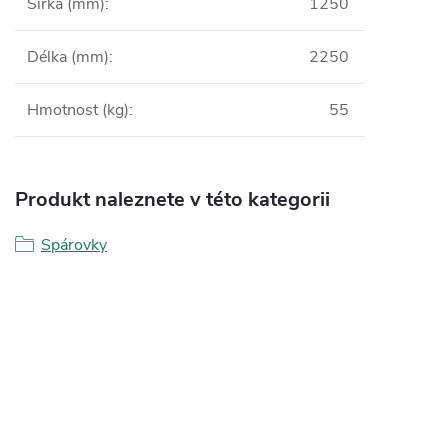
Šířka (mm)
:
1250
Délka (mm)
:
2250
Hmotnost (kg)
:
55
Produkt naleznete v této kategorii
Spárovky