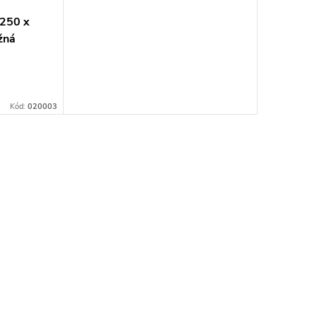
250 x
žná
Kód:
020003