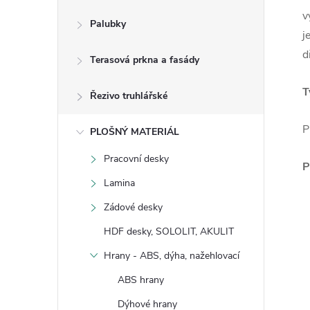
v
Palubky
j
d
Terasová prkna a fasády
T
Řezivo truhlářské
P
PLOŠNÝ MATERIÁL
Pracovní desky
P
Lamina
Zádové desky
HDF desky, SOLOLIT, AKULIT
Hrany - ABS, dýha, nažehlovací
ABS hrany
Dýhové hrany