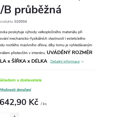
/B průběžná
produktu:
020004
ovka poskytuje výhody velkoplošného materiálu při
ování mechanicko-fyzikálních vlastností i estetického
edu rostlého masívního dřeva, díky tomu je vyhledávaným
UVÁDĚNÝ ROZMĚR
riálem především v interiéru.
ÍLA x ŠÍŘKA x DÉLKA
Detailní informace
kladem u dodavatele
Možnosti doručení
 642,90 Kč
/ ks
ná
: