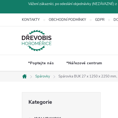
Přejít
Vážení zákazníci, po odeslání objednávky (NEZÁVAZNÉ) z 
na
obsah
KONTAKTY
OBCHODNÍ PODMÍNKY
GDPR
DO
*Poptejte nás
*Nářezové centrum
Spárovky
Spárovka BUK 27 x 1250 x 2250 mm,
Domů
P
Přeskočit
Kategorie
kategorie
o