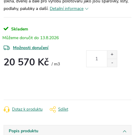
(okna, dveře) a dále pro výrobu polotovarů jako jsou spárovky, lišty,
podlahy, palubky a další.
Detailní informace
Skladem
13.8.2026
Možnosti doručení
20 570 Kč
/ m3
Měrná
cena:
Dotaz k produktu
Sdílet
Popis produktu