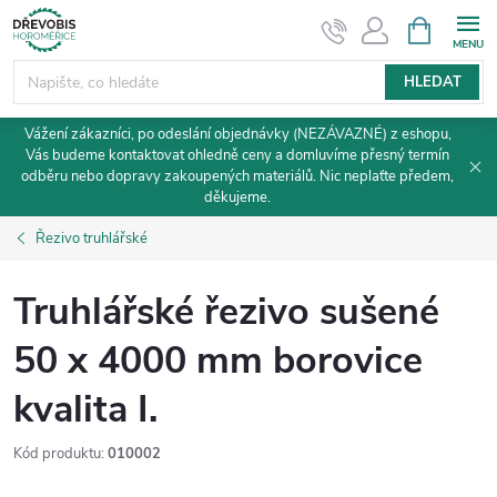
Přejít
NÁKUPNÍ
KOŠÍK
na
obsah
HLEDAT
Vážení zákazníci, po odeslání objednávky (NEZÁVAZNÉ) z eshopu,
Vás budeme kontaktovat ohledně ceny a domluvíme přesný termín
odběru nebo dopravy zakoupených materiálů. Nic neplaťte předem,
děkujeme.
Řezivo truhlářské
Truhlářské řezivo sušené
50 x 4000 mm borovice
kvalita I.
Kód produktu:
010002