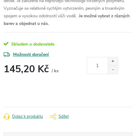
desek. Je založené na nejnovější technologii tvrzených polymerů.
Vyznačuje se relativně rychlým vytvrzením, pevným a trvanlivým
spojem a vysokou odolností vůči vodě.
Je možné vybrat z různých
barev a objednat u nás.
Skladem u dodavatele
Možnosti doručení
145,20 Kč
/ ks
Měrná
cena:
Dotaz k produktu
Sdílet