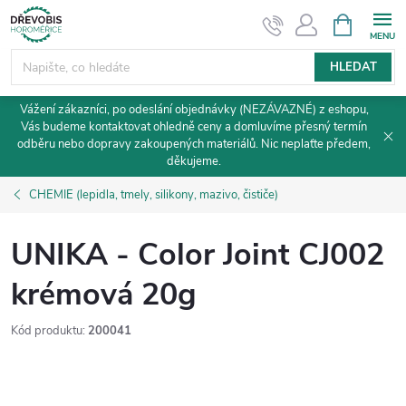
Přejít
NÁKUPNÍ
KOŠÍK
na
obsah
HLEDAT
Vážení zákazníci, po odeslání objednávky (NEZÁVAZNÉ) z eshopu,
Vás budeme kontaktovat ohledně ceny a domluvíme přesný termín
odběru nebo dopravy zakoupených materiálů. Nic neplaťte předem,
děkujeme.
CHEMIE (lepidla, tmely, silikony, mazivo, čističe)
UNIKA - Color Joint CJ002
krémová 20g
Kód produktu:
200041