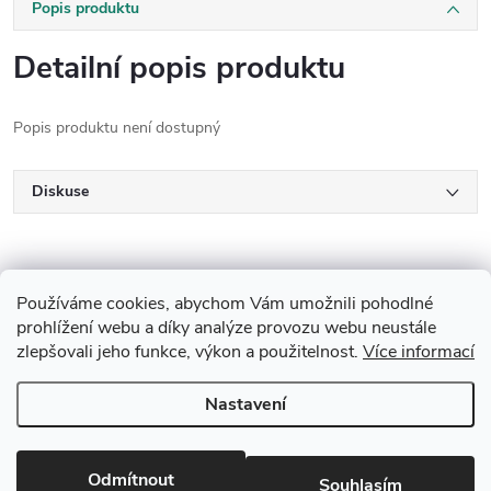
Popis produktu
Detailní popis produktu
Popis produktu není dostupný
Diskuse
Používáme cookies, abychom Vám umožnili pohodlné
prohlížení webu a díky analýze provozu webu neustále
zlepšovali jeho funkce, výkon a použitelnost.
Více informací
Z
Nastavení
Copyright 2026
Drevobis Horoměřice
. Všechna práva vyhrazena.
Upravit
á
nastavení cookies
Vytvořil Shoptet
Odmítnout
Souhlasím