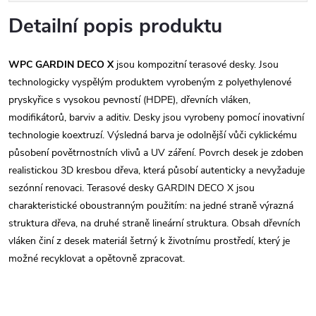
Detailní popis produktu
WPC GARDIN DECO X
jsou kompozitní terasové desky. Jsou
technologicky vyspělým produktem vyrobeným z polyethylenové
pryskyřice s vysokou pevností (HDPE), dřevních vláken,
modifikátorů, barviv a aditiv. Desky jsou vyrobeny pomocí inovativní
technologie koextruzí. Výsledná barva je odolnější vůči cyklickému
působení povětrnostních vlivů a UV záření. Povrch desek je zdoben
realistickou 3D kresbou dřeva, která působí autenticky a nevyžaduje
sezónní renovaci. Terasové desky GARDIN DECO X jsou
charakteristické oboustranným použitím: na jedné straně výrazná
struktura d
řeva, na druhé straně lineární struktura. Obsah dřevních
vláken činí z desek materiál šetrný k životnímu prostředí, který je
možné recyklovat a opětovně zpracovat.