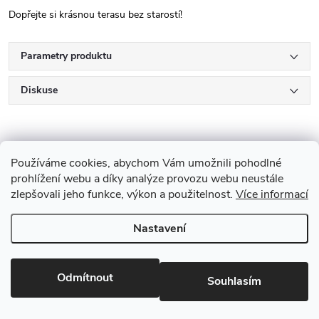
Dopřejte si krásnou terasu bez starostí!
Parametry produktu
Diskuse
Používáme cookies, abychom Vám umožnili pohodlné
prohlížení webu a díky analýze provozu webu neustále
zlepšovali jeho funkce, výkon a použitelnost.
Více informací
Z
Nastavení
Copyright 2026
Drevobis Horoměřice
. Všechna práva vyhrazena.
Upravit
á
nastavení cookies
Vytvořil Shoptet
p
Odmítnout
Souhlasím
Partner: Mega Creative