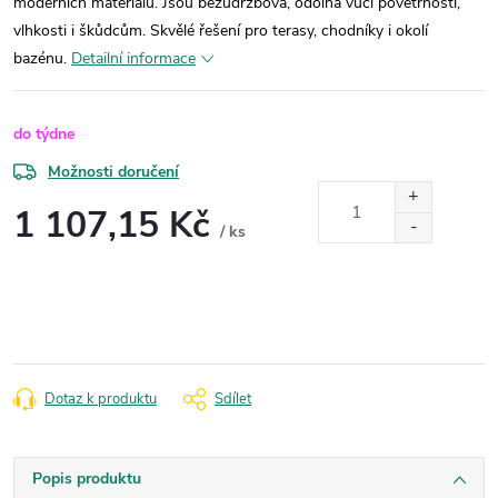
moderních materiálů. Jsou bezúdržbová, odolná vůči povětrnosti,
vlhkosti i škůdcům. Skvělé řešení pro terasy, chodníky i okolí
bazénu.
Detailní informace
do týdne
Možnosti doručení
1 107,15 Kč
/ ks
Měrná
cena:
Dotaz k produktu
Sdílet
Popis produktu