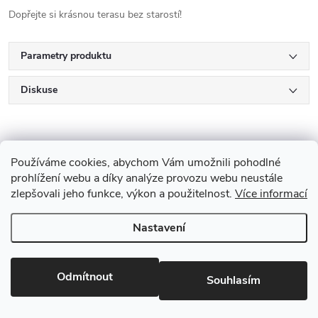
Dopřejte si krásnou terasu bez starostí!
Parametry produktu
Diskuse
Používáme cookies, abychom Vám umožnili pohodlné
prohlížení webu a díky analýze provozu webu neustále
zlepšovali jeho funkce, výkon a použitelnost.
Více informací
Z
Nastavení
Copyright 2026
Drevobis Horoměřice
. Všechna práva vyhrazena.
Upravit
á
nastavení cookies
Vytvořil Shoptet
p
Odmítnout
Souhlasím
Partner: Mega Creative