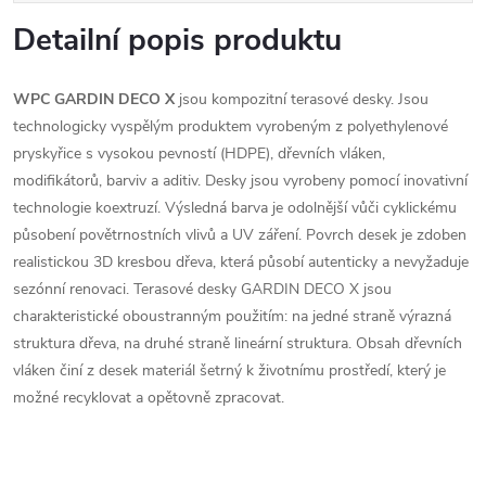
Detailní popis produktu
WPC GARDIN DECO X
jsou kompozitní terasové desky. Jsou
technologicky vyspělým produktem vyrobeným z polyethylenové
pryskyřice s vysokou pevností (HDPE), dřevních vláken,
modifikátorů, barviv a aditiv. Desky jsou vyrobeny pomocí inovativní
technologie koextruzí. Výsledná barva je odolnější vůči cyklickému
působení povětrnostních vlivů a UV záření. Povrch desek je zdoben
realistickou 3D kresbou dřeva, která působí autenticky a nevyžaduje
sezónní renovaci. Terasové desky GARDIN DECO X jsou
charakteristické oboustranným použitím: na jedné straně výrazná
struktura dřeva, na druhé straně lineární struktura. Obsah dřevních
vláken činí z desek materiál šetrný k životnímu prostředí, který je
možné recyklovat a opětovně zpracovat.