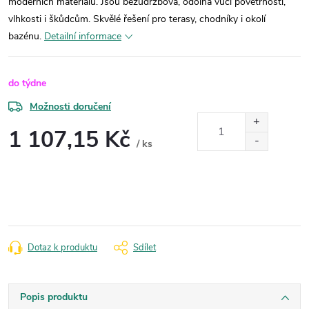
moderních materiálů. Jsou bezúdržbová, odolná vůči povětrnosti,
vlhkosti i škůdcům. Skvělé řešení pro terasy, chodníky i okolí
bazénu.
Detailní informace
do týdne
Možnosti doručení
1 107,15 Kč
/ ks
Měrná
cena:
Dotaz k produktu
Sdílet
Popis produktu