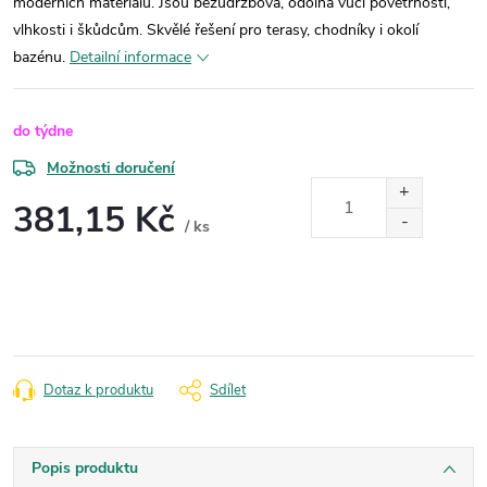
moderních materiálů. Jsou bezúdržbová, odolná vůči povětrnosti,
vlhkosti i škůdcům. Skvělé řešení pro terasy, chodníky i okolí
bazénu.
Detailní informace
do týdne
Možnosti doručení
381,15 Kč
/ ks
Měrná
cena:
Dotaz k produktu
Sdílet
Popis produktu