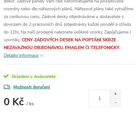
dekor.
Zádové panely Vám rádi naformátujeme na požadované
rozměry nebo dle nářezových plánů. Nářezové plány také vytváříme
za ceníkovou cenu.
Zádové desky objednáváme u dodavatele s
dovozem do 2 pracovních dnů (objednávky každé pondělí a středu
do 11h). Na naší prodejně naleznete veškeré vzorky.
Zapůjčujeme i
vzorníky.
CENY ZÁDOVÝCH DESEK NA POPTÁNÍ SKRZE
NEZÁVAZNOU OBJEDNÁVKU, EMAILEM ČI TELEFONICKY.
Detailní informace
Skladem u dodavatele
Možnosti doručení
0 Kč
/ ks
Měrná
cena: