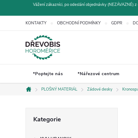
Přejít
Vážení zákazníci, po odeslání objednávky (NEZÁVAZNÉ) z 
na
obsah
KONTAKTY
OBCHODNÍ PODMÍNKY
GDPR
DO
*Poptejte nás
*Nářezové centrum
PLOŠNÝ MATERIÁL
Zádové desky
Kronosp
Domů
P
Přeskočit
Kategorie
kategorie
o