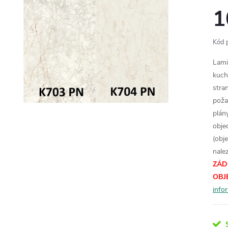
1
Kód 
Lami
kuch
stran
poža
plán
obje
(obj
nale
ZÁD
OBJ
info
S