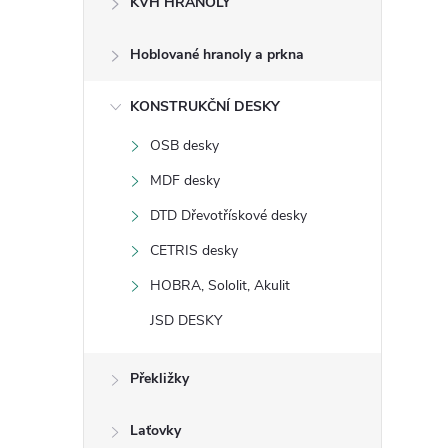
KVH HRANOLY
s
Hoblované hranoly a prkna
t
KONSTRUKČNÍ DESKY
r
OSB desky
a
MDF desky
n
DTD Dřevotřískové desky
CETRIS desky
n
HOBRA, Sololit, Akulit
í
JSD DESKY
p
Překližky
a
Laťovky