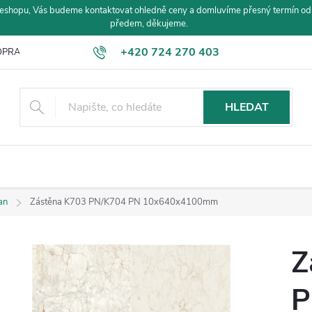
eshopu, Vás budeme kontaktovat ohledně ceny a domluvíme přesný termín od
předem, děkujeme.
+420 724 270 403
PRAVA A PLATBA
HLEDAT
an
Zástěna K703 PN/K704 PN 10x640x4100mm
Z
P