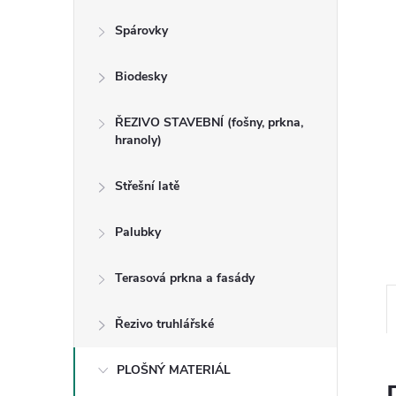
n
Spárovky
e
Biodesky
l
ŘEZIVO STAVEBNÍ (fošny, prkna,
hranoly)
Střešní latě
Palubky
Terasová prkna a fasády
Řezivo truhlářské
PLOŠNÝ MATERIÁL