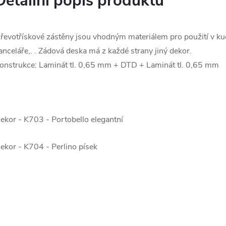
Detailní popis produktu
řevotřískové zástěny jsou vhodným materiálem pro použití v ku
anceláře,. . Zádová deska má z každé strany jiný dekor.
onstrukce: Laminát tl. 0,65 mm + DTD + Laminát tl. 0,65 mm
ekor - K703 - Portobello elegantní
ekor - K704 - Perlino písek