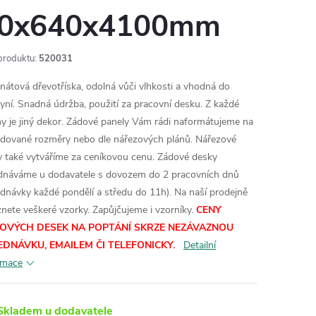
0x640x4100mm
produktu:
520031
nátová dřevotříska, odolná vůči vlhkosti a vhodná do
yní. Snadná údržba, použití za pracovní desku. Z každé
y je jiný dekor.
Zádové panely Vám rádi naformátujeme na
dované rozměry nebo dle nářezových plánů. Nářezové
y také vytváříme za ceníkovou cenu.
Zádové desky
dnáváme u dodavatele s dovozem do 2 pracovních dnů
ednávky každé pondělí a středu do 11h). Na naší prodejně
znete veškeré vzorky.
Zapůjčujeme i vzorníky.
CENY
OVÝCH DESEK NA POPTÁNÍ SKRZE NEZÁVAZNOU
EDNÁVKU, EMAILEM ČI TELEFONICKY.
Detailní
rmace
kladem u dodavatele