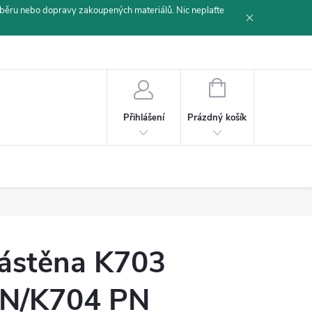
běru nebo dopravy zakoupených materiálů. Nic neplaťte
NÁKUPNÍ
KOŠÍK
Prázdný košík
Přihlášení
ástěna K703
N/K704 PN