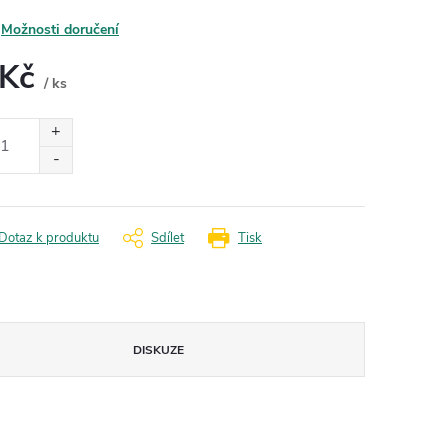
Možnosti doručení
 Kč
/ ks
ná
:
Dotaz k produktu
Sdílet
Tisk
DISKUZE