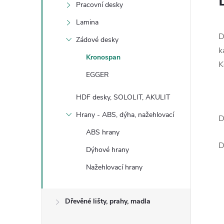
Pracovní desky
Lamina
D
Zádové desky
k
Kronospan
K
EGGER
HDF desky, SOLOLIT, AKULIT
Hrany - ABS, dýha, nažehlovací
D
ABS hrany
D
Dýhové hrany
Nažehlovací hrany
Dřevěné lišty, prahy, madla