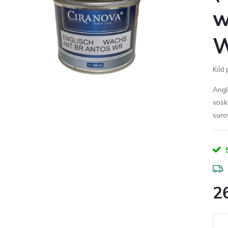
w
W
Kód 
Angl
vosk
suro
2
Měr
cena