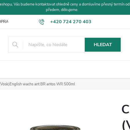
eshopu, Vás budeme kontaktovat ohledně ceny a domluvíme přesný termín od
předem, děkujeme.
+420 724 270 403
PRAVA A PLATBA
HLEDAT
 (Vosk)English wachs ant BR antos WR 500ml
C
(