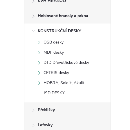
KVH HRANOLY
s
Hoblované hranoly a prkna
t
KONSTRUKČNÍ DESKY
r
OSB desky
a
MDF desky
n
DTD Dřevotřískové desky
CETRIS desky
n
HOBRA, Sololit, Akulit
í
JSD DESKY
p
Překližky
a
Laťovky