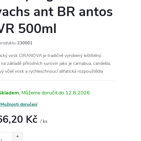
achs ant BR antos
R 500ml
produktu:
230001
ický vosk CIRANOVA je tradičně vyrobený leštitelný
 na základě přírodních surovin jako je carnabua, candelila,
vý včelí vosk a rychleschnoucí alifatická rozpouštědla
Skladem
12.8.2026
Možnosti doručení
66,20 Kč
/ ks
ná
: