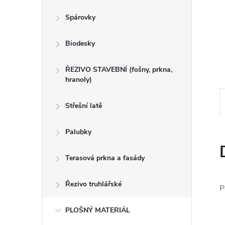
n
Spárovky
e
Biodesky
l
ŘEZIVO STAVEBNÍ (fošny, prkna,
hranoly)
Střešní latě
Palubky
Terasová prkna a fasády
Řezivo truhlářské
P
PLOŠNÝ MATERIÁL