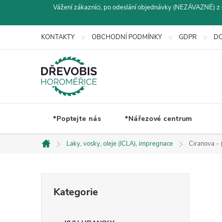
Přejít
Vážení zákazníci, po odeslání objednávky (NEZÁVAZNÉ) z 
na
obsah
KONTAKTY
OBCHODNÍ PODMÍNKY
GDPR
DO
*Poptejte nás
*Nářezové centrum
Laky, vosky, oleje (ICLA), impregnace
Ciranova -
Domů
P
Přeskočit
Kategorie
kategorie
o