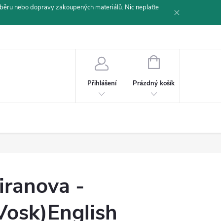
běru nebo dopravy zakoupených materiálů. Nic neplaťte
NÁKUPNÍ
KOŠÍK
Prázdný košík
Přihlášení
iranova -
Vosk)English