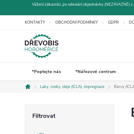
Přejít
Vážení zákazníci, po odeslání objednávky (NEZÁVAZNÉ) z 
na
obsah
KONTAKTY
OBCHODNÍ PODMÍNKY
GDPR
DO
*Poptejte nás
*Nářezové centrum
Laky, vosky, oleje (ICLA), impregnace
Barvy (ICL
Domů
P
o