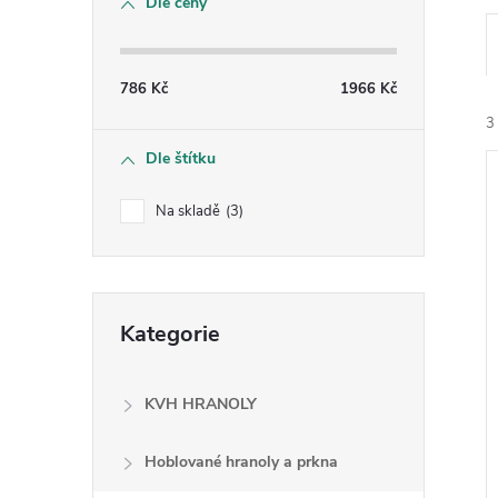
Dle ceny
s
t
786
Kč
1966
Kč
r
3
Dle štítku
a
Na skladě
3
n
n
í
Přeskočit
i
Kategorie
kategorie
í
p
KVH HRANOLY
a
Hoblované hranoly a prkna