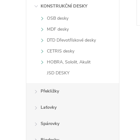
n
KONSTRUKČNÍ DESKY
OSB desky
e
MDF desky
l
DTD Dřevotřískové desky
CETRIS desky
HOBRA, Sololit, Akulit
l
JSD DESKY
Překližky
Laťovky
Spárovky
í
Biodesky