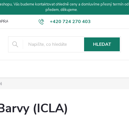
eshopu, Vás budeme kontaktovat ohledně ceny a domluvíme přesný termín od
předem, děkujeme.
+420 724 270 403
PRAVA A PLATBA
HLEDAT
A)
Barvy (ICLA)