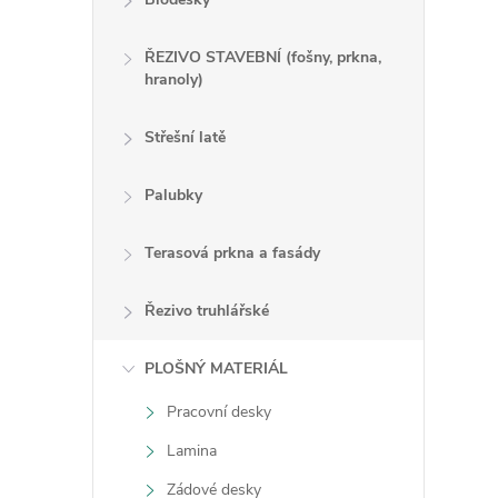
ŘEZIVO STAVEBNÍ (fošny, prkna,
r
hranoly)
Střešní latě
Palubky
Terasová prkna a fasády
Řezivo truhlářské
PLOŠNÝ MATERIÁL
i
Pracovní desky
Lamina
Zádové desky