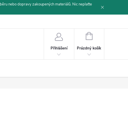
běru nebo dopravy zakoupených materiálů. Nic neplaťte
NÁKUPNÍ
KOŠÍK
Prázdný košík
Přihlášení