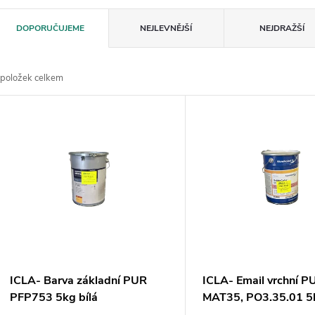
Ř
DOPORUČUJEME
NEJLEVNĚJŠÍ
NEJDRAŽŠÍ
a
položek celkem
z
V
e
ý
n
p
p
s
r
p
ICLA- Barva základní PUR
ICLA- Email vrchní P
o
PFP753 5kg bílá
MAT35, PO3.35.01 5k