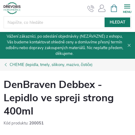
Přejít
NÁKUPNÍ
KOŠÍK
na
obsah
HLEDAT
Vážení zákazníci, po odeslání objednávky (NEZÁVAZNÉ) z eshopu,
Vás budeme kontaktovat ohledně ceny a domluvíme přesný termín
odběru nebo dopravy zakoupených materiálů. Nic neplaťte předem,
děkujeme.
CHEMIE (lepidla, tmely, silikony, mazivo, čističe)
DenBraven Debbex -
Lepidlo ve spreji strong
400ml
Kód produktu:
200051