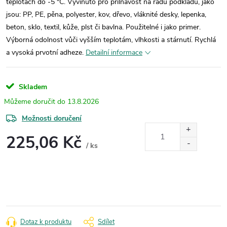
teplotách do -5 °C. Vyvinuto pro přilnavost na řadu podkladů, jako
jsou: PP, PE, pěna, polyester, kov, dřevo, vláknité desky, lepenka,
beton, sklo, textil, kůže, plst či bavlna. Použitelné i jako primer.
Výborná odolnost vůči vyšším teplotám, vlhkosti a stárnutí. Rychlá
a vysoká prvotní adheze.
Detailní informace
Skladem
13.8.2026
Možnosti doručení
225,06 Kč
/ ks
Měrná
cena:
Dotaz k produktu
Sdílet