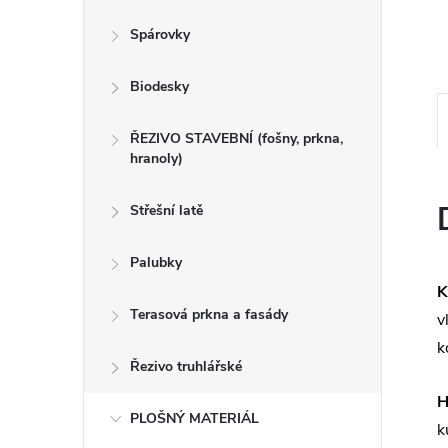
n
Spárovky
e
Biodesky
l
ŘEZIVO STAVEBNÍ (fošny, prkna,
hranoly)
Střešní latě
Palubky
K
Terasová prkna a fasády
v
k
Řezivo truhlářské
H
PLOŠNÝ MATERIÁL
k