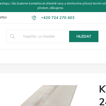
eshopu, Vás budeme kontaktovat ohledně ceny a domluvíme přesný termín od
předem, děkujeme.
+420 724 270 403
PRAVA A PLATBA
HLEDAT
m
K
2