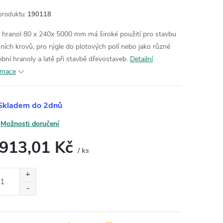
produktu:
190118
hranol 80 x 240x 5000 mm má široké použití pro stavbu
šních krovů, pro rýgle do plotových polí nebo jako různé
ební hranoly a latě při stavbě dřevostaveb.
Detailní
rmace
Skladem do 2dnů
Možnosti doručení
 913,01 Kč
/ ks
ná
: