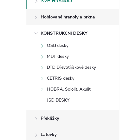
KVH HRANOLY
s
Hoblované hranoly a prkna
t
KONSTRUKČNÍ DESKY
r
OSB desky
a
MDF desky
n
DTD Dřevotřískové desky
CETRIS desky
n
HOBRA, Sololit, Akulit
í
JSD DESKY
p
Překližky
a
Laťovky