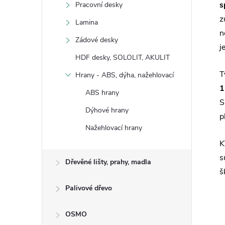
s
Pracovní desky
z
Lamina
n
Zádové desky
j
HDF desky, SOLOLIT, AKULIT
T
Hrany - ABS, dýha, nažehlovací
1
ABS hrany
S
Dýhové hrany
p
Nažehlovací hrany
K
s
Dřevěné lišty, prahy, madla
š
Palivové dřevo
OSMO