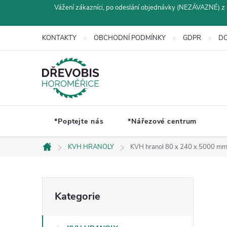
Přejít
Vážení zákazníci, po odeslání objednávky (NEZÁVAZNÉ) z 
na
obsah
KONTAKTY
OBCHODNÍ PODMÍNKY
GDPR
DO
*Poptejte nás
*Nářezové centrum
KVH HRANOLY
KVH hranol 80 x 240 x 5000 m
Domů
P
Přeskočit
Kategorie
kategorie
o