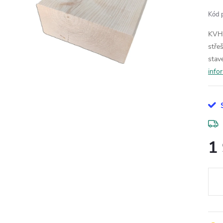
Kód 
KVH 
stře
stav
info
1
Měr
cena