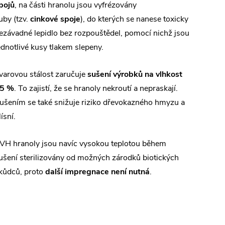
pojů
, na části hranolu jsou vyfrézovány
uby (tzv.
cinkové spoje
), do kterých se nanese toxicky
ezávadné lepidlo bez rozpouštědel, pomocí nichž jsou
ednotlivé kusy tlakem slepeny.
varovou stálost zaručuje
sušení výrobků na vlhkost
5 %
. To zajistí, že se hranoly nekroutí a nepraskají.
ušením se také snižuje riziko dřevokazného hmyzu a
lísní.
VH hranoly jsou navíc vysokou teplotou během
ušení sterilizovány od možných zárodků biotických
kůdců, proto
další impregnace není nutná
.