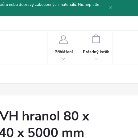
běru nebo dopravy zakoupených materiálů. Nic neplaťte
NÁKUPNÍ
KOŠÍK
Prázdný košík
Přihlášení
VH hranol 80 x
40 x 5000 mm