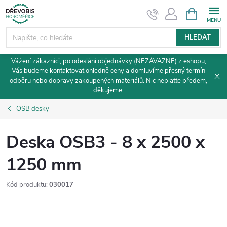
Přejít
NÁKUPNÍ
KOŠÍK
na
obsah
HLEDAT
Vážení zákazníci, po odeslání objednávky (NEZÁVAZNÉ) z eshopu,
Vás budeme kontaktovat ohledně ceny a domluvíme přesný termín
odběru nebo dopravy zakoupených materiálů. Nic neplaťte předem,
děkujeme.
OSB desky
Deska OSB3 - 8 x 2500 x
1250 mm
Kód produktu:
030017