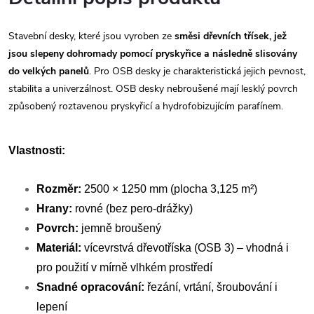
Stavební desky, které jsou vyroben ze
směsi dřevních třísek, jež
jsou slepeny dohromady pomocí pryskyřice a následně slisovány
do velkých panelů
. Pro OSB desky je charakteristická jejich pevnost,
stabilita a univerzálnost. OSB desky nebroušené mají lesklý povrch
způsobený roztavenou pryskyřicí a hydrofobizujícím parafínem.
Vlastnosti:
Rozměr:
2500 × 1250 mm (plocha 3,125 m²)
Hrany:
rovné (bez pero-drážky)
Povrch:
jemně broušený
Materiál:
vícevrstvá dřevotříska (OSB 3) – vhodná i
pro použití v mírně vlhkém prostředí
Snadné opracování:
řezání, vrtání, šroubování i
lepení