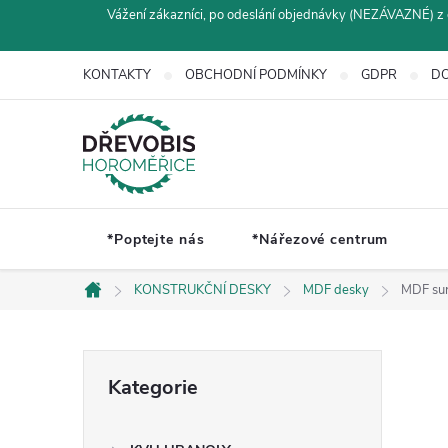
Přejít
Vážení zákazníci, po odeslání objednávky (NEZÁVAZNÉ) z 
na
obsah
KONTAKTY
OBCHODNÍ PODMÍNKY
GDPR
DO
*Poptejte nás
*Nářezové centrum
KONSTRUKČNÍ DESKY
MDF desky
MDF su
Domů
P
Přeskočit
Kategorie
kategorie
o