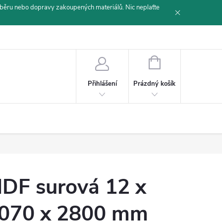
běru nebo dopravy zakoupených materiálů. Nic neplaťte
NÁKUPNÍ
KOŠÍK
Prázdný košík
Přihlášení
DF surová 12 x
070 x 2800 mm