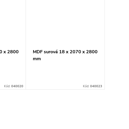
0 x 2800
MDF surová 18 x 2070 x 2800
MDF sur
mm
mm
Kód:
040020
Kód:
040023