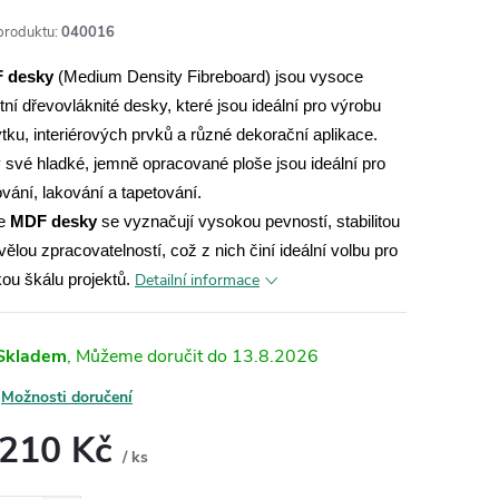
produktu:
040016
 desky
(Medium Density Fibreboard) jsou vysoce
itní dřevovláknité desky, které jsou ideální pro výrobu
tku, interiérových prvků a různé dekorační aplikace.
 své hladké, jemně opracované ploše jsou ideální pro
vání, lakování a tapetování.
e
MDF desky
se vyznačují vysokou pevností, stabilitou
vělou zpracovatelností, což z nich činí ideální volbu pro
Detailní informace
kou škálu projektů.
Skladem
13.8.2026
Možnosti doručení
 210 Kč
/ ks
ná