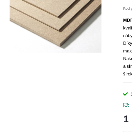
Kód 
MDF
kval
náby
Díky
malo
Naš
a sk
širo
1
Měr