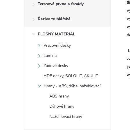
t
Terasová prkna a fasády
v
Řezivo truhlářské
v
v
PLOŠNÝ MATERIÁL
d
Pracovní desky
D
Lamina
z
Zádové desky
j
v
HDF desky, SOLOLIT, AKULIT
Hrany - ABS, dýha, nažehlovací
ABS hrany
Dýhové hrany
Nažehlovací hrany