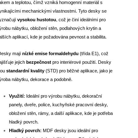
lakem a teplotou, čímž vzniká homogenní materiál s
ynikajícími mechanickými vlastnostmi. Tyto desky se
yznačují
vysokou hustotou
, což je činí ideálními pro
ýrobu nábytku, obložení stěn, podlahových krytin a
alších aplikací, kde je požadována pevnost a stabilita.
esky mají
nízké emise formaldehydu
(třída E1), což
ajišťuje jejich
bezpečnost
pro interiérové použití. Desky
sou
standardní kvality
(STD) pro běžné aplikace, jako je
ýroba nábytku, dekorace a podobně.
Využití:
Ideální pro výrobu nábytku, dekorační
panely, dveře, police, kuchyňské pracovní desky,
obložení stěn, rámy, a další aplikace, kde je potřeba
hladký povrch.
Hladký povrch:
MDF desky jsou ideální pro