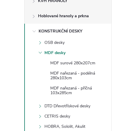
KVH HRANOLY
s
Hoblované hranoly a prkna
t
KONSTRUKČNÍ DESKY
r
OSB desky
a
MDF desky
n
MDF surové 280x207cm
MDF nařezaná - podélná
n
280x103cm
MDF nařezaná - příčná
í
103x285cm
p
DTD Dřevotřískové desky
CETRIS desky
a
HOBRA, Sololit, Akulit