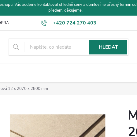
eshopu, Vás budeme kontaktovat ohledně ceny a domluvíme přesný termín od
předem, děkujeme.
+420 724 270 403
PRAVA A PLATBA
HLEDAT
rová 12 x 2070 x 2800 mm
M
2