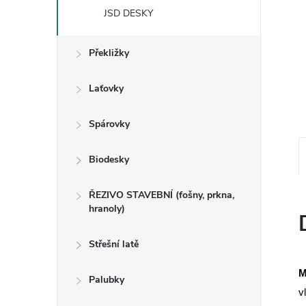
n
JSD DESKY
e
Překližky
l
Laťovky
Spárovky
Biodesky
ŘEZIVO STAVEBNÍ (fošny, prkna,
hranoly)
Střešní latě
M
Palubky
v