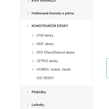
KVH HRANOLY
s
Hoblované hranoly a prkna
t
KONSTRUKČNÍ DESKY
r
OSB desky
a
MDF desky
n
DTD Dřevotřískové desky
CETRIS desky
n
HOBRA, Sololit, Akulit
í
JSD DESKY
p
Překližky
a
Laťovky