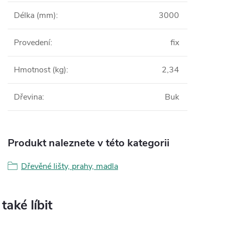
Délka (mm)
:
3000
Provedení
:
fix
Hmotnost (kg)
:
2,34
Dřevina
:
Buk
Produkt naleznete v této kategorii
Dřevěné lišty, prahy, madla