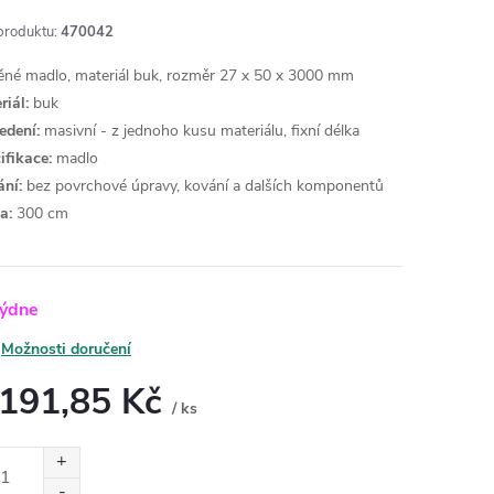
produktu:
470042
ěné madlo, materiál buk, rozměr 27 x 50 x 3000 mm
riál:
buk
edení:
masivní - z jednoho kusu materiálu, fixní délka
ifikace:
madlo
ní:
bez povrchové úpravy, kování a dalších komponentů
a:
300 cm
týdne
Možnosti doručení
 191,85 Kč
/ ks
ná
: