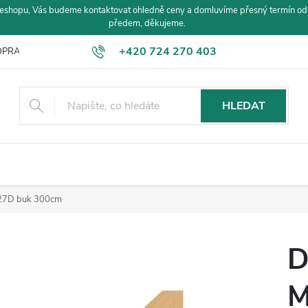
eshopu, Vás budeme kontaktovat ohledně ceny a domluvíme přesný termín od
předem, děkujeme.
+420 724 270 403
PRAVA A PLATBA
HLEDAT
27D buk 300cm
D
M