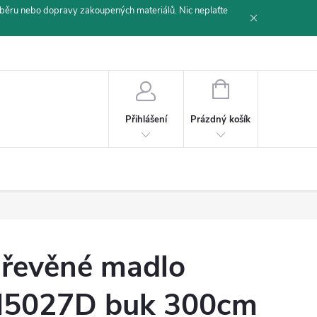
běru nebo dopravy zakoupených materiálů. Nic neplaťte
NÁKUPNÍ
KOŠÍK
Prázdný košík
Přihlášení
řevěné madlo
5027D buk 300cm