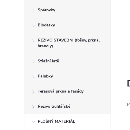
n
Spárovky
e
Biodesky
l
ŘEZIVO STAVEBNÍ (fošny, prkna,
hranoly)
Střešní latě
Palubky
Terasová prkna a fasády
P
Řezivo truhlářské
PLOŠNÝ MATERIÁL