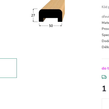
Kód 
dřev
Mate
Prov
Spec
Dodá
Délk
do 
1
Měr
cena