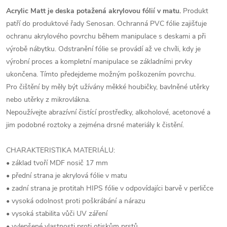
Acrylic Matt je deska potažená akrylovou fólií v matu.
Produkt
patří do produktové řady Senosan. Ochranná PVC fólie zajišťuje
ochranu akrylového povrchu během manipulace s deskami a při
výrobě nábytku. Odstranění fólie se provádí až ve chvíli, kdy je
výrobní proces a kompletní manipulace se základními prvky
ukončena. Tímto předejdeme možným poškozením povrchu.
Pro čištění by měly být užívány měkké houbičky, bavlněné utěrky
nebo utěrky z mikrovlákna.
Nepoužívejte abrazívní čistící prostředky, alkoholové, acetonové a
jim podobné roztoky a zejména drsné materiály k čistění.
CHARAKTERISTIKA MATERIÁLU:
• základ tvoří MDF nosič 17 mm
• přední strana je akrylová fólie v matu
• zadní strana je protitah HIPS fólie v odpovídajíci barvě v perličce
• vysoká odolnost proti poškrábání a nárazu
• vysoká stabilita vůči UV záření
• vylepšené vlastnosti proti otiskům prstů