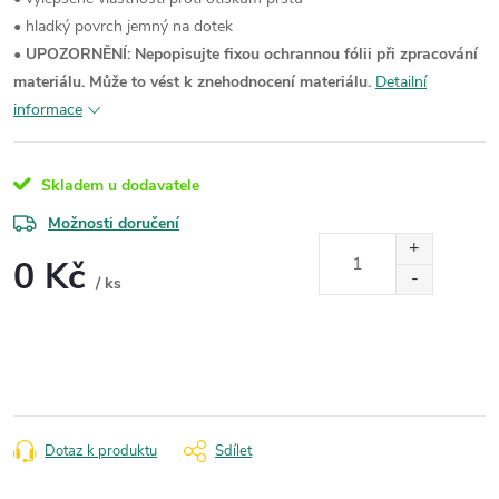
• hladký povrch jemný na dotek
•
UPOZORNĚNÍ: Nepopisujte fixou ochrannou fólii při zpracování
materiálu. Může to vést k znehodnocení materiálu.
Detailní
informace
Skladem u dodavatele
Možnosti doručení
0 Kč
/ ks
Měrná
cena:
Dotaz k produktu
Sdílet